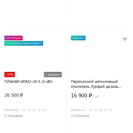
В корзину
В корзину
ХИТ ПРОДАЖ
НОВИНКА
УСТАНОВКА В НАШЕМ СЕРВИСЕ
-32%
1 вариант
ПЛАНАР-4DM2-24-S (3 кВт)
Переносной автономный
отопитель Лунфей дизель
12/220В (сухой фен) с пультом
16 900 ₽
26 500 ₽
ДУ
/ шт
Рейтинг:
Рейтинг:
0 отзывов
0 отзывов
В корзину