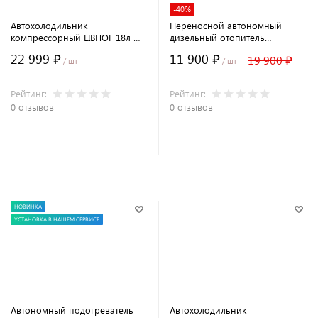
-40%
Автохолодильник
Переносной автономный
компрессорный LIBHOF 18л W-
дизельный отопитель
18
SUMITACHI 12/220в
22 999 ₽
11 900 ₽
19 900 ₽
/ шт
/ шт
Рейтинг:
Рейтинг:
0 отзывов
0 отзывов
В корзину
В корзину
НОВИНКА
УСТАНОВКА В НАШЕМ СЕРВИСЕ
Автономный подогреватель
Автохолодильник