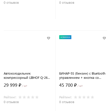
0 отзывов
0 отзывов
В корзину
В корзину
НОВИНКА
Автохолодильник
БИНАР-5S (бензин) с Bluetooth
компрессорный LIBHOF Q-26
управлением + кнопка со
(29 л.)
световой индикацией
29 999 ₽
45 700 ₽
/ шт
/ шт
Рейтинг:
Рейтинг:
0 отзывов
0 отзывов