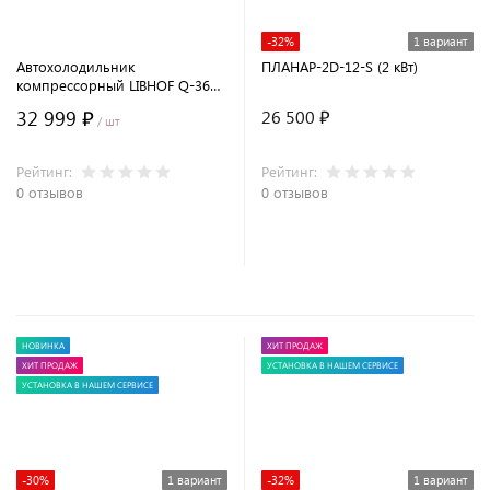
-32%
1 вариант
Автохолодильник
ПЛАНАР-2D-12-S (2 кВт)
компрессорный LIBHOF Q-36
(37 л.)
32 999 ₽
26 500 ₽
/ шт
Рейтинг:
Рейтинг:
0 отзывов
0 отзывов
В корзину
НОВИНКА
ХИТ ПРОДАЖ
ХИТ ПРОДАЖ
УСТАНОВКА В НАШЕМ СЕРВИСЕ
УСТАНОВКА В НАШЕМ СЕРВИСЕ
-30%
1 вариант
-32%
1 вариант