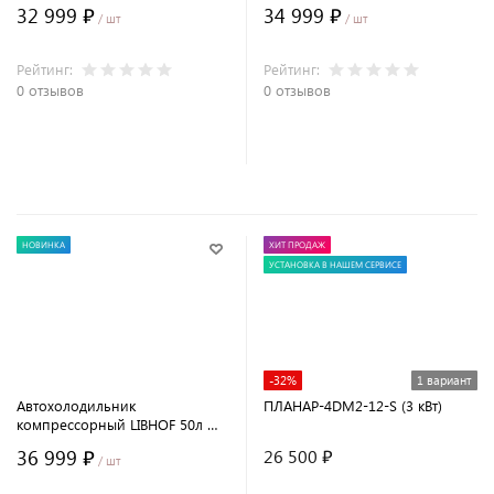
40
(49 л.)
32 999 ₽
34 999 ₽
/ шт
/ шт
Рейтинг:
Рейтинг:
0 отзывов
0 отзывов
В корзину
В корзину
НОВИНКА
ХИТ ПРОДАЖ
УСТАНОВКА В НАШЕМ СЕРВИСЕ
-32%
1 вариант
Автохолодильник
ПЛАНАР-4DM2-12-S (3 кВт)
компрессорный LIBHOF 50л W-
55
36 999 ₽
26 500 ₽
/ шт