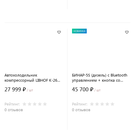
В корзину
В корзину
НОВИНКА
Автохолодильник
БИНАР-5S (дизель) с Bluetooth
компрессорный LIBHOF K-26
управлением + кнопка со
(23 л.)
световой индикацией
27 999 ₽
45 700 ₽
/ шт
/ шт
Рейтинг:
Рейтинг:
0 отзывов
0 отзывов
В корзину
В корзину