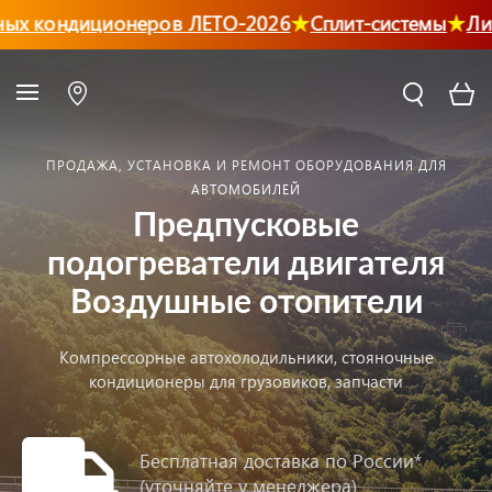
кондиционеров ЛЕТО-2026
Сплит-системы
Ликвид
ПРОДАЖА, УСТАНОВКА И РЕМОНТ ОБОРУДОВАНИЯ ДЛЯ
АВТОМОБИЛЕЙ
Предпусковые
подогреватели двигателя
Воздушные отопители
Компрессорные автохолодильники, стояночные
кондиционеры для грузовиков, запчасти
Бесплатная доставка по России*
(уточняйте у менеджера)