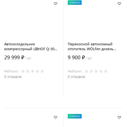
НОВИНКА
Автохолодильник
Переносной автономный
компрессорный LIBHOF Q-30
отопитель WÖLFen дизель
(30 л.)
12/24/220В (сухой фен) с
29 999 ₽
9 900 ₽
пультом ДУ
/ шт
/ шт
Рейтинг:
Рейтинг:
0 отзывов
0 отзывов
В корзину
В корзину
НОВИНКА