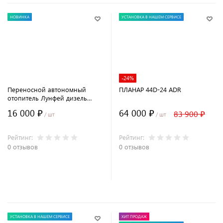
НОВИНКА
УСТАНОВКА В НАШЕМ СЕРВИСЕ
-24%
Переносной автономный
ПЛАНАР 44D-24 ADR
отопитель Лунфей дизель
12/220В (сухой фен) с пультом
16 000 ₽
64 000 ₽
83 900 ₽
ДУ Узкий
/ шт
/ шт
Рейтинг:
Рейтинг:
0 отзывов
0 отзывов
В корзину
В корзину
УСТАНОВКА В НАШЕМ СЕРВИСЕ
ХИТ ПРОДАЖ