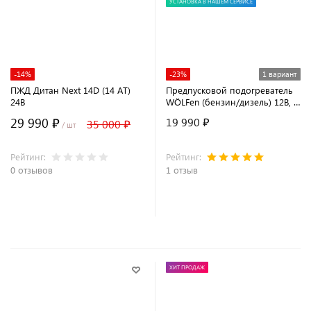
УСТАНОВКА В НАШЕМ СЕРВИСЕ
-14%
-23%
1 вариант
ПЖД Дитан Next 14D (14 АТ)
Предпусковой подогреватель
24В
WÖLFen (бензин/дизель) 12В, 5
кВт
29 990 ₽
19 990 ₽
35 000 ₽
/ шт
Рейтинг:
Рейтинг:
0 отзывов
1 отзыв
В корзину
ХИТ ПРОДАЖ