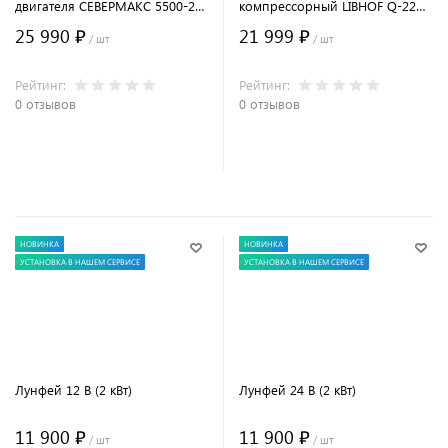
двигателя СЕВЕРМАКС 5500-2
компрессорный LIBHOF Q-22
(бензин/дизель) 12В, с пультом
(20 л)
25 990 ₽
21 999 ₽
ДУ
/ шт
/ шт
Рейтинг:
Рейтинг:
0 отзывов
0 отзывов
В корзину
В корзину
НОВИНКА
НОВИНКА
УСТАНОВКА В НАШЕМ СЕРВИСЕ
УСТАНОВКА В НАШЕМ СЕРВИСЕ
Лунфей 12 В (2 кВт)
Лунфей 24 В (2 кВт)
11 900 ₽
11 900 ₽
/ шт
/ шт