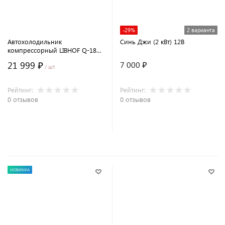
-29%
2 варианта
Автохолодильник
Синь Джи (2 кВт) 12В
компрессорный LIBHOF Q-18
(17 л.)
21 999 ₽
7 000 ₽
/ шт
Рейтинг:
Рейтинг:
0 отзывов
0 отзывов
В корзину
НОВИНКА