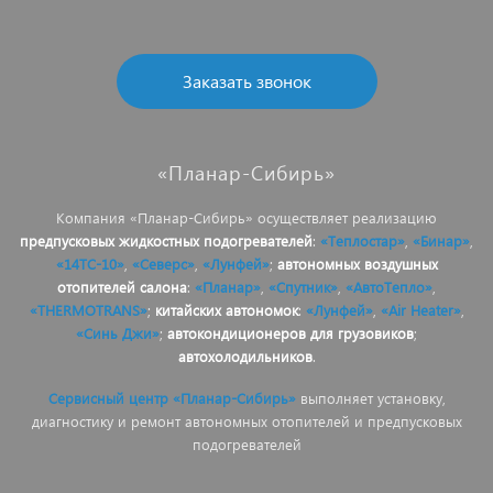
Заказать звонок
«Планар-Сибирь»
Компания «Планар-Сибирь» осуществляет реализацию
предпусковых жидкостных подогревателей
:
«Теплостар»
,
«Бинар»
,
«14ТС-10»
,
«Северс»
,
«Лунфей»
;
автономных воздушных
отопителей салона
:
«Планар»
,
«Спутник»
,
«АвтоТепло»
,
«THERMOTRANS»
;
китайских автономок
:
«Лунфей»
,
«Air Heater»
,
«Синь Джи»
;
автокондиционеров для грузовиков
;
автохолодильников
.
Сервисный центр «Планар-Сибирь»
выполняет установку,
диагностику и ремонт автономных отопителей и предпусковых
подогревателей