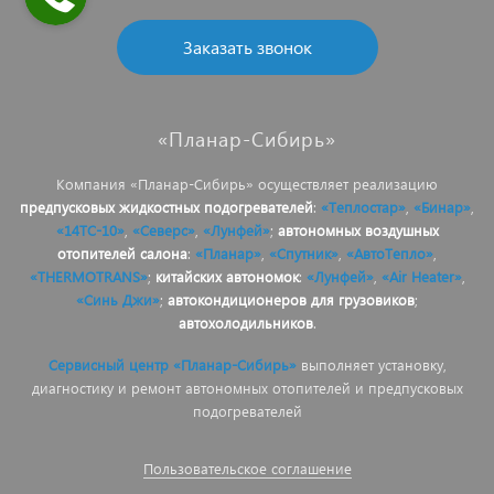
Заказать звонок
«Планар-Сибирь»
Компания «Планар-Сибирь» осуществляет реализацию
предпусковых жидкостных подогревателей
:
«Теплостар»
,
«Бинар»
,
«14ТС-10»
,
«Северс»
,
«Лунфей»
;
автономных воздушных
отопителей салона
:
«Планар»
,
«Спутник»
,
«АвтоТепло»
,
«THERMOTRANS»
;
китайских автономок
:
«Лунфей»
,
«Air Heater»
,
«Синь Джи»
;
автокондиционеров для грузовиков
;
автохолодильников
.
Сервисный центр «Планар-Сибирь»
выполняет установку,
диагностику и ремонт автономных отопителей и предпусковых
подогревателей
Пользовательское соглашение