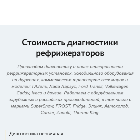
Подробнее
Подробнее
Подробнее
Подробнее
Подробнее
Подробнее
Подробнее
Подробнее
Подробнее
Подробнее
Стоимость диагностики
рефрижераторов
Производим диагностику и поиск неисправности
рефрижераторных установок, холодильного оборудования
на фургонах, коммерческом транспорте всех марок и
моделей: ГАЗель, Лада Ларгус, Ford Transit, Volkswagen
Caddy, Iveco и другие. Работаем с оборудованием
зарубежных и российских производителей, в том числе с
марками SuperSnow, FROST, Fridge, Элинж, Автохолод,
Carrier, Zanotti, Thermo King.
Диагностика первичная