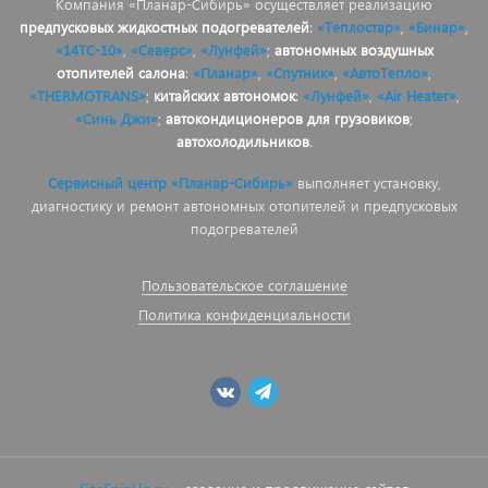
Компания «Планар-Сибирь» осуществляет реализацию
предпусковых жидкостных подогревателей
:
«Теплостар»
,
«Бинар»
,
«14ТС-10»
,
«Северс»
,
«Лунфей»
;
автономных воздушных
отопителей салона
:
«Планар»
,
«Спутник»
,
«АвтоТепло»
,
«THERMOTRANS»
;
китайских автономок
:
«Лунфей»
,
«Air Heater»
,
«Синь Джи»
;
автокондиционеров для грузовиков
;
автохолодильников
.
Сервисный центр «Планар-Сибирь»
выполняет установку,
диагностику и ремонт автономных отопителей и предпусковых
подогревателей
Пользовательское соглашение
Политика конфиденциальности