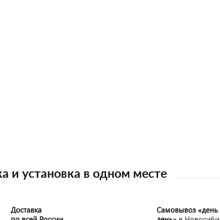
а и установка в одном месте
Доставка
Самовывоз «день
по всей России
день»
в Новосиби