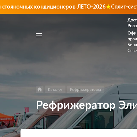
тояночных кондиционеров ЛЕТО-2026
Сплит-систе
Дост
Росс
Например,
Офи
Автономный
прод
Найти
в каталоге
отопитель
Бина
Севе
Каталог
Рефрижераторы
Рефрижератор Эли