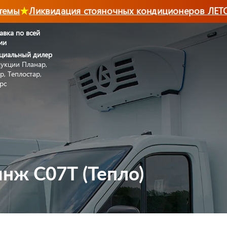
мы
Ликвидация стояночных кондиционеров ЛЕТО-
авка по всей
ии
циальный дилер
укции Планар,
р, Теплостар,
рс
нж С07Т (Тепло)