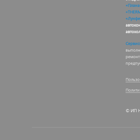
«Плана
«THER
«Лунфе
автоко
автохо
Сервис
выполня
ремонт
предпу
Пользо
Полити
© ИП Н