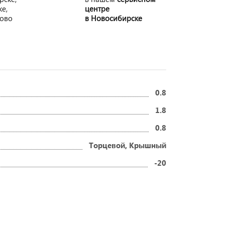
ке,
центре
рово
в Новосибирске
0.8
1.8
0.8
Торцевой, Крышный
-20