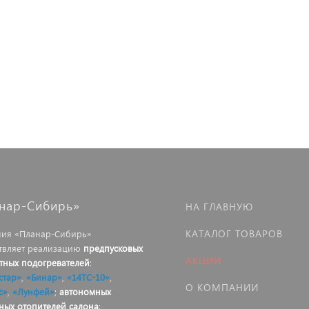
нар-Сибирь»
НА ГЛАВНУЮ
КАТАЛОГ ТОВАРОВ
ия «Планар-Сибирь»
твляет реализацию
предпусковых
АКЦИИ
тных подогревателей
:
стар»
,
«Бинар»
,
«14ТС-10»
,
О КОМПАНИИ
с»
,
«Лунфей»
;
автономных
ных отопителей салона
: