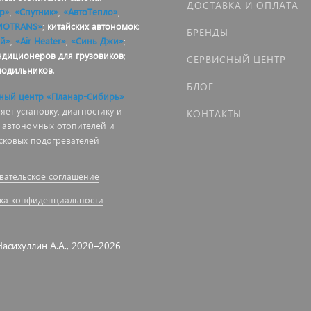
ДОСТАВКА И ОПЛАТА
р»
,
«Спутник»
,
«АвтоТепло»
,
MOTRANS»
;
китайских автономок
:
БРЕНДЫ
й»
,
«Air Heater»
,
«Синь Джи»
;
ндиционеров для грузовиков
;
СЕРВИСНЫЙ ЦЕНТР
лодильников
.
БЛОГ
ный центр «Планар-Сибирь»
ет установку, диагностику и
КОНТАКТЫ
 автономных отопителей и
сковых подогревателей
вательское соглашение
ка конфиденциальности
асихуллин А.А., 2020–2026