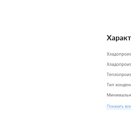
Харак
Хладопроизв
Хладопроиз
Теплопроиз
Тип конден
Минимально
Показать все