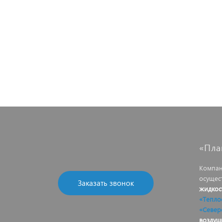
«Пла
Компан
осущес
Заказать звонок
жидкос
«Тепло
«Север
воздуш