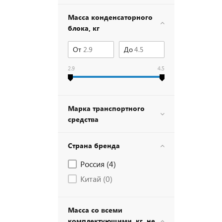
Масса конденсаторного
блока, кг
От
До
2.9
4.5
Марка транспортного
средства
Страна бренда
Россия (
4
)
Китай (
0
)
Масса со всеми
комплектующими, кг, не