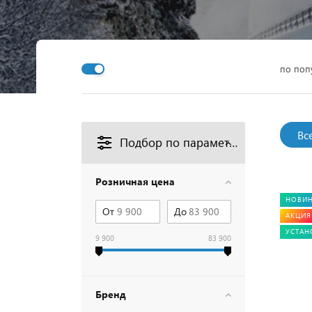
по поп
Вс
Подбор по параметрам
Розничная цена
НОВИ
От
До
АКЦИЯ
УСТАН
9 900
83 900
Бренд