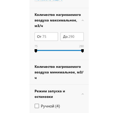
Количество нагреваемого
воздуха максимальное,
м3/ч
От
До
75
290
Количество нагреваемого
воздуха минимальное, м3/
ч
Режим запуска и
остановки
Ручной (
4
)