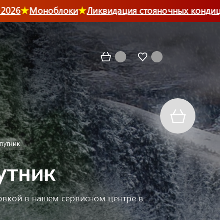
6
Моноблоки
Ликвидация стояночных кондицион
путник
утник
новкой в нашем сервисном центре в