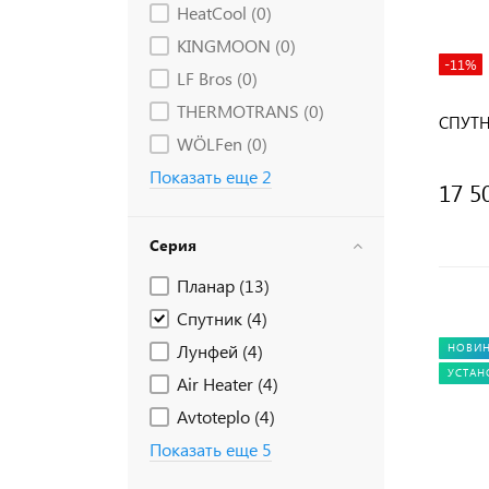
HeatCool (
0
)
KINGMOON (
0
)
-11%
LF Bros (
0
)
THERMOTRANS (
0
)
СПУТН
WÖLFen (
0
)
Показать еще 2
17 5
Серия
Планар (
13
)
Спутник (
4
)
Лунфей (
4
)
НОВИ
УСТАН
Air Heater (
4
)
Avtoteplo (
4
)
Показать еще 5