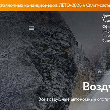
ночных кондиционеров ЛЕТО-2026
Сплит-системы
Дост
Росс
Например,
Офи
Автономный
прод
Найти
в каталоге
отопитель
Бина
Севе
Ка
Возд
Все воздушные автономные отопите