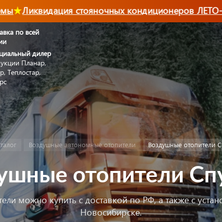
Ликвидация стояночных кондиционеров ЛЕТО-202
авка по всей
ии
циальный дилер
укции Планар,
р, Теплостар,
рс
талог
Воздушные автономные отопители
Воздушные отопители С
ушные отопители Сп
ли можно купить с доставкой по РФ, а также с уста
Новосибирске.