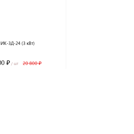
ИК-3Д-24 (3 кВт)
00 ₽
20 800 ₽
/ шт