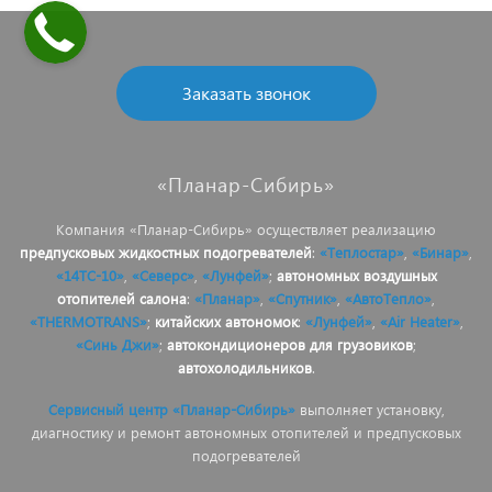
Заказать звонок
«Планар-Сибирь»
Компания «Планар-Сибирь» осуществляет реализацию
предпусковых жидкостных подогревателей
:
«Теплостар»
,
«Бинар»
,
«14ТС-10»
,
«Северс»
,
«Лунфей»
;
автономных воздушных
отопителей салона
:
«Планар»
,
«Спутник»
,
«АвтоТепло»
,
«THERMOTRANS»
;
китайских автономок
:
«Лунфей»
,
«Air Heater»
,
«Синь Джи»
;
автокондиционеров для грузовиков
;
автохолодильников
.
Сервисный центр «Планар-Сибирь»
выполняет установку,
диагностику и ремонт автономных отопителей и предпусковых
подогревателей