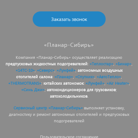
Заказать звонок
«Планар-Сибирь»
Компания «Планар-Сибирь» осуществляет реализацию
предпусковых жидкостных подогревателей
:
«Теплостар»
,
«Бинар»
,
«14ТС-10»
,
«Северс»
,
«Лунфей»
;
автономных воздушных
отопителей салона
:
«Планар»
,
«Спутник»
,
«АвтоТепло»
,
«THERMOTRANS»
;
китайских автономок
:
«Лунфей»
,
«Air Heater»
,
«Синь Джи»
;
автокондиционеров для грузовиков
;
автохолодильников
.
Сервисный центр «Планар-Сибирь»
выполняет установку,
диагностику и ремонт автономных отопителей и предпусковых
подогревателей
Пользовательское соглашение