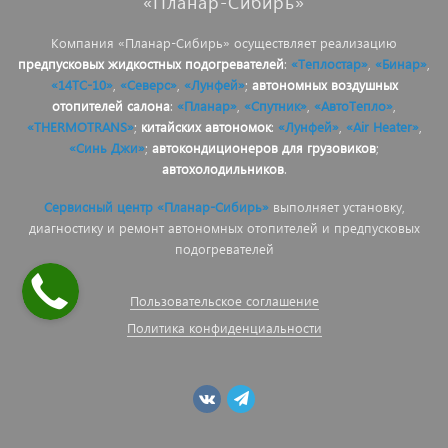
«Планар-Сибирь»
Компания «Планар-Сибирь» осуществляет реализацию
предпусковых жидкостных подогревателей
:
«Теплостар»
,
«Бинар»
,
«14ТС-10»
,
«Северс»
,
«Лунфей»
;
автономных воздушных
отопителей салона
:
«Планар»
,
«Спутник»
,
«АвтоТепло»
,
«THERMOTRANS»
;
китайских автономок
:
«Лунфей»
,
«Air Heater»
,
«Синь Джи»
;
автокондиционеров для грузовиков
;
автохолодильников
.
Сервисный центр «Планар-Сибирь»
выполняет установку,
диагностику и ремонт автономных отопителей и предпусковых
подогревателей
Пользовательское соглашение
Политика конфиденциальности