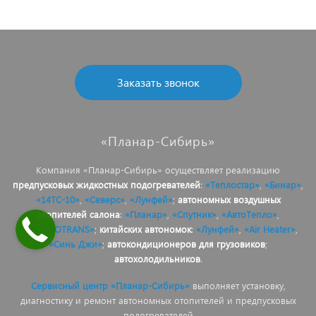
Заказать звонок
«Планар-Сибирь»
Компания «Планар-Сибирь» осуществляет реализацию
предпусковых жидкостных подогревателей
:
«Теплостар»
,
«Бинар»
,
«14ТС-10»
,
«Северс»
,
«Лунфей»
;
автономных воздушных
отопителей салона
:
«Планар»
,
«Спутник»
,
«АвтоТепло»
,
«THERMOTRANS»
;
китайских автономок
:
«Лунфей»
,
«Air Heater»
,
«Синь Джи»
;
автокондиционеров для грузовиков
;
автохолодильников
.
Сервисный центр «Планар-Сибирь»
выполняет установку,
диагностику и ремонт автономных отопителей и предпусковых
подогревателей