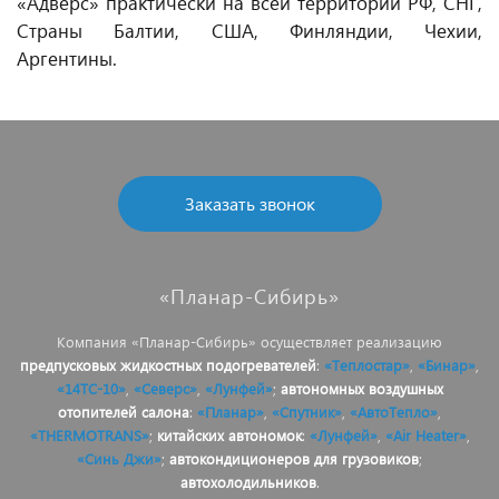
«Адверс» практически на всей территории РФ, СНГ,
Страны Балтии, США, Финляндии, Чехии,
Аргентины.
Заказать звонок
«Планар-Сибирь»
Компания «Планар-Сибирь» осуществляет реализацию
предпусковых жидкостных подогревателей
:
«Теплостар»
,
«Бинар»
,
«14ТС-10»
,
«Северс»
,
«Лунфей»
;
автономных воздушных
отопителей салона
:
«Планар»
,
«Спутник»
,
«АвтоТепло»
,
«THERMOTRANS»
;
китайских автономок
:
«Лунфей»
,
«Air Heater»
,
«Синь Джи»
;
автокондиционеров для грузовиков
;
автохолодильников
.