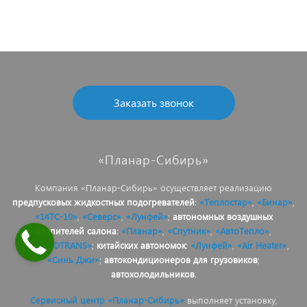
Заказать звонок
«Планар-Сибирь»
Компания «Планар-Сибирь» осуществляет реализацию
предпусковых жидкостных подогревателей
:
«Теплостар»
,
«Бинар»
,
«14ТС-10»
,
«Северс»
,
«Лунфей»
;
автономных воздушных
отопителей салона
:
«Планар»
,
«Спутник»
,
«АвтоТепло»
,
«THERMOTRANS»
;
китайских автономок
:
«Лунфей»
,
«Air Heater»
,
«Синь Джи»
;
автокондиционеров для грузовиков
;
автохолодильников
.
Сервисный центр «Планар-Сибирь»
выполняет установку,