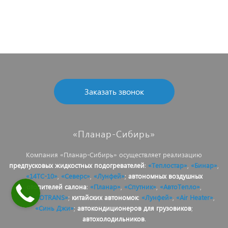
Заказать звонок
«Планар-Сибирь»
Компания «Планар-Сибирь» осуществляет реализацию
предпусковых жидкостных подогревателей
:
«Теплостар»
,
«Бинар»
,
«14ТС-10»
,
«Северс»
,
«Лунфей»
;
автономных воздушных
отопителей салона
:
«Планар»
,
«Спутник»
,
«АвтоТепло»
,
«THERMOTRANS»
;
китайских автономок
:
«Лунфей»
,
«Air Heater»
,
«Синь Джи»
;
автокондиционеров для грузовиков
;
автохолодильников
.