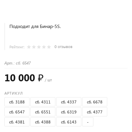
Подходит для Бинар-5S.
0 отзывов
Рейтинг:
Арт.: сб. 6547
10 000 ₽
/ шт
АРТИКУЛ
сб. 3188
сб. 4311
сб. 4337
сб. 6678
сб. 6547
сб. 6551
сб. 6319
сб. 4377
сб. 4381
сб. 4388
сб. 6143
-