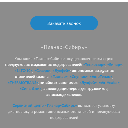
Заказать звонок
«Планар-Сибирь»
Компания «Планар-Сибирь» осуществляет реализацию
предпусковых жидкостных подогревателей
:
«Теплостар»
,
«Бинар»
,
«14ТС-10»
,
«Северс»
,
«Лунфей»
;
автономных воздушных
отопителей салона
:
«Планар»
,
«Спутник»
,
«АвтоТепло»
,
«THERMOTRANS»
;
китайских автономок
:
«Лунфей»
,
«Air Heater»
,
«Синь Джи»
;
автокондиционеров для грузовиков
;
автохолодильников
.
Сервисный центр «Планар-Сибирь»
выполняет установку,
диагностику и ремонт автономных отопителей и предпусковых
подогревателей