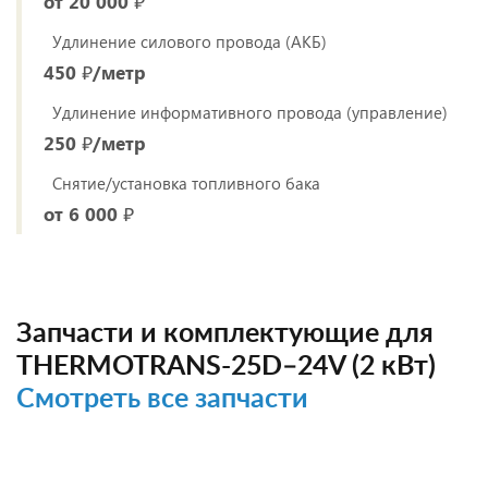
от 20 000 ₽
Удлинение силового провода (АКБ)
450 ₽/метр
Удлинение информативного провода (управление)
250 ₽/метр
Снятие/установка топливного бака
от 6 000 ₽
Запчасти и комплектующие для
THERMOTRANS-25D–24V (2 кВт)
Смотреть все запчасти
НОВИНКА
НОВИНКА
НОВИНКА
НОВИНКА
НОВИНКА
НОВИНКА
НОВИНКА
НОВИНКА
НОВИНКА
НОВИНКА
НОВИНКА
НОВИНКА
НОВИНКА
НОВИНКА
НОВИНКА
НОВИНКА
НОВИНКА
НОВИНКА
НОВИНКА
НОВИНКА