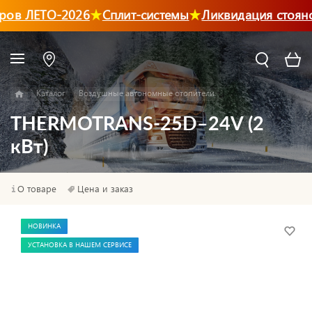
ов ЛЕТО-2026
Сплит-системы
Ликвидация стояно
Каталог
Воздушные автономные отопители
THERMOTRANS-25D–24V (2
кВт)
О товаре
Цена и заказ
НОВИНКА
УСТАНОВКА В НАШЕМ СЕРВИСЕ