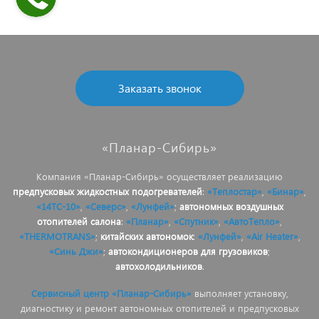
Заказать звонок
«Планар-Сибирь»
Компания «Планар-Сибирь» осуществляет реализацию
предпусковых жидкостных подогревателей
:
«Теплостар»
,
«Бинар»
,
«14ТС-10»
,
«Северс»
,
«Лунфей»
;
автономных воздушных
отопителей салона
:
«Планар»
,
«Спутник»
,
«АвтоТепло»
,
«THERMOTRANS»
;
китайских автономок
:
«Лунфей»
,
«Air Heater»
,
«Синь Джи»
;
автокондиционеров для грузовиков
;
автохолодильников
.
Сервисный центр «Планар-Сибирь»
выполняет установку,
диагностику и ремонт автономных отопителей и предпусковых