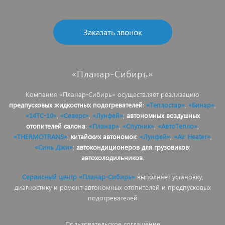
Заказать звонок
«Планар-Сибирь»
Компания «Планар-Сибирь» осуществляет реализацию
предпусковых жидкостных подогревателей
:
«Теплостар»
,
«Бинар»
,
«14ТС-10»
,
«Северс»
,
«Лунфей»
;
автономных воздушных
отопителей салона
:
«Планар»
,
«Спутник»
,
«АвтоТепло»
,
«THERMOTRANS»
;
китайских автономок
:
«Лунфей»
,
«Air Heater»
,
«Синь Джи»
;
автокондиционеров для грузовиков
;
автохолодильников
.
Сервисный центр «Планар-Сибирь»
выполняет установку,
диагностику и ремонт автономных отопителей и предпусковых
подогревателей
Пользовательское соглашение