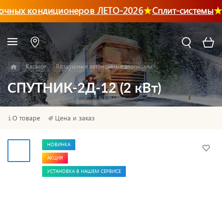
чных кондиционеров ЛЕТО-2026
Сплит-системы
Л
Каталог
Воздушные автономные отопители
СПУТНИК-2Д-12 (2 кВт)
О товаре
Цена и заказ
НОВИНКА
АКЦИЯ
УСТАНОВКА В НАШЕМ СЕРВИСЕ