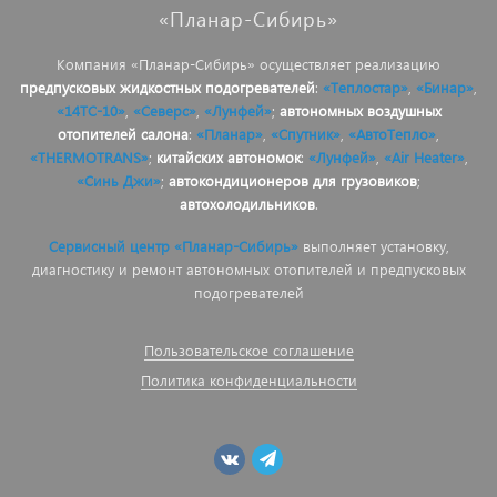
«Планар-Сибирь»
Компания «Планар-Сибирь» осуществляет реализацию
предпусковых жидкостных подогревателей
:
«Теплостар»
,
«Бинар»
,
«14ТС-10»
,
«Северс»
,
«Лунфей»
;
автономных воздушных
отопителей салона
:
«Планар»
,
«Спутник»
,
«АвтоТепло»
,
«THERMOTRANS»
;
китайских автономок
:
«Лунфей»
,
«Air Heater»
,
«Синь Джи»
;
автокондиционеров для грузовиков
;
автохолодильников
.
Сервисный центр «Планар-Сибирь»
выполняет установку,
диагностику и ремонт автономных отопителей и предпусковых
подогревателей
Пользовательское соглашение
Политика конфиденциальности