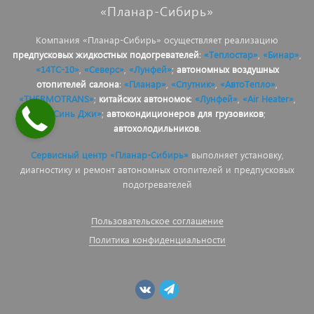
«Планар-Сибирь»
Компания «Планар-Сибирь» осуществляет реализацию
предпусковых жидкостных подогревателей
:
«Теплостар»
,
«Бинар»
,
«14ТС-10»
,
«Северс»
,
«Лунфей»
;
автономных воздушных
отопителей салона
:
«Планар»
,
«Спутник»
,
«АвтоТепло»
,
«THERMOTRANS»
;
китайских автономок
:
«Лунфей»
,
«Air Heater»
,
«Синь Джи»
;
автокондиционеров для грузовиков
;
автохолодильников
.
Сервисный центр «Планар-Сибирь»
выполняет установку,
диагностику и ремонт автономных отопителей и предпусковых
подогревателей
Пользовательское соглашение
Политика конфиденциальности