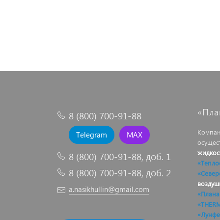
«Пла
8 (800) 700-91-88
Компан
Telegram
MAX
осущес
жидкос
8 (800) 700-91-88, доб. 1
«Тепло
8 (800) 700-91-88, доб. 2
«Север
воздуш
a.nasikhullin@gmail.com
«Плана
«THER
«Лунфе