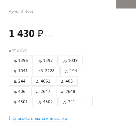
Арт.: д. 4661
1 430 ₽
/ шт
АРТИКУЛ
д. 1396
д. 1397
д. 1039
д. 1041
сб. 2228
д. 194
д. 244
д. 4661
д. 405
д. 406
д. 2647
д. 2648
д. 4301
д. 4302
д. 741
-
Способы оплаты и доставки