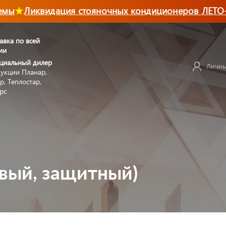
ы
Ликвидация стояночных кондиционеров ЛЕТО-2
авка по всей
ии
циальный дилер
Личны
укции Планар,
р, Теплостар,
рс
авый, защитный)