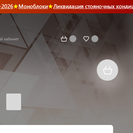
026
Моноблоки
Ликвидация стояночных кондици
й кабинет