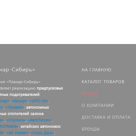
нар-Сибирь»
НА ГЛАВНУЮ
КАТАЛОГ ТОВАРОВ
ия «Планар-Сибирь»
твляет реализацию
предпусковых
АКЦИИ
тных подогревателей
:
стар»
,
«Бинар»
,
«14ТС-10»
,
О КОМПАНИИ
с»
,
«Лунфей»
;
автономных
ных отопителей салона
:
ДОСТАВКА И ОПЛАТА
р»
,
«Спутник»
,
«АвтоТепло»
,
MOTRANS»
;
китайских автономок
:
БРЕНДЫ
й»
,
«Air Heater»
,
«Синь Джи»
;