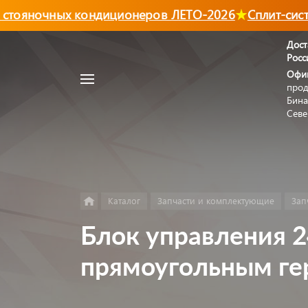
тояночных кондиционеров ЛЕТО-2026
Сплит-систе
Дост
Росс
Например,
Офи
Автономный
прод
Найти
в каталоге
отопитель
Бина
Севе
Каталог
Запчасти и комплектующие
Зап
Блок управления 24
прямоугольным ге