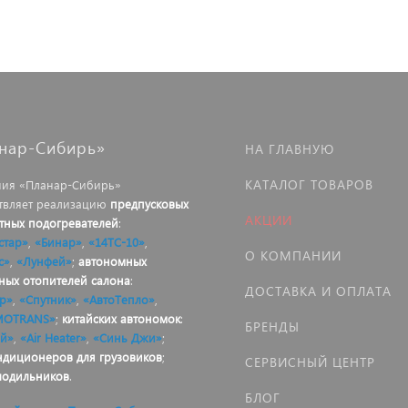
нар-Сибирь»
НА ГЛАВНУЮ
КАТАЛОГ ТОВАРОВ
ия «Планар-Сибирь»
твляет реализацию
предпусковых
АКЦИИ
тных подогревателей
:
стар»
,
«Бинар»
,
«14ТС-10»
,
О КОМПАНИИ
с»
,
«Лунфей»
;
автономных
ных отопителей салона
:
ДОСТАВКА И ОПЛАТА
р»
,
«Спутник»
,
«АвтоТепло»
,
MOTRANS»
;
китайских автономок
:
БРЕНДЫ
й»
,
«Air Heater»
,
«Синь Джи»
;
ндиционеров для грузовиков
;
СЕРВИСНЫЙ ЦЕНТР
лодильников
.
БЛОГ