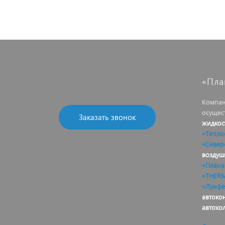
«Пла
Компан
осущес
Заказать звонок
жидкос
«Тепло
«Север
воздуш
«Плана
«THER
«Лунфе
автоко
автохо