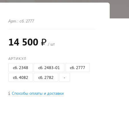
Арт.: сб. 2777
14 500 ₽
/ шт
АРТИКУЛ
сб. 2348
сб. 2483-01
сб. 2777
сб. 4082
сб. 2782
-
Способы оплаты и доставки
+
−