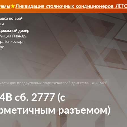
мы
Ликвидация стояночных кондиционеров ЛЕТО-
авка по всей
ии
циальный дилер
укции Планар,
р, Теплостар,
рс
части для предпусковых подогревателей двигателя 14ТС-Mini
В сб. 2777 (с
рметичным разъемом)