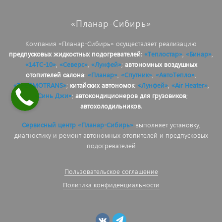
«Планар-Сибирь»
Компания «Планар-Сибирь» осуществляет реализацию
предпусковых жидкостных подогревателей
:
«Теплостар»
,
«Бинар»
,
«14ТС-10»
,
«Северс»
,
«Лунфей»
;
автономных воздушных
отопителей салона
:
«Планар»
,
«Спутник»
,
«АвтоТепло»
,
«THERMOTRANS»
;
китайских автономок
:
«Лунфей»
,
«Air Heater»
,
«Синь Джи»
;
автокондиционеров для грузовиков
;
автохолодильников
.
Сервисный центр «Планар-Сибирь»
выполняет установку,
диагностику и ремонт автономных отопителей и предпусковых
подогревателей
Пользовательское соглашение
Политика конфиденциальности