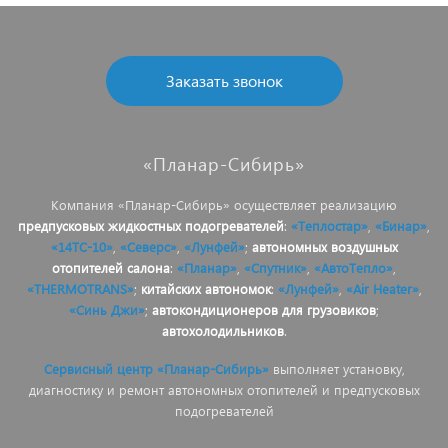
Заказать звонок
«Планар-Сибирь»
Компания «Планар-Сибирь» осуществляет реализацию
предпусковых жидкостных подогревателей
:
«Теплостар»
,
«Бинар»
,
«14ТС-10»
,
«Северс»
,
«Лунфей»
;
автономных воздушных
отопителей салона
:
«Планар»
,
«Спутник»
,
«АвтоТепло»
,
«THERMOTRANS»
;
китайских автономок
:
«Лунфей»
,
«Air Heater»
,
«Синь Джи»
;
автокондиционеров для грузовиков
;
автохолодильников
.
Сервисный центр «Планар-Сибирь»
выполняет установку,
диагностику и ремонт автономных отопителей и предпусковых
подогревателей