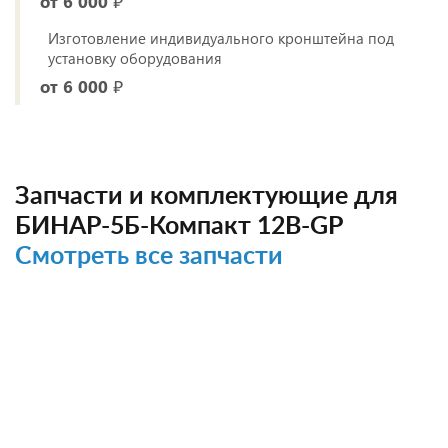
от 6 000 ₽
Изготовление индивидуального кронштейна под
установку оборудования
от 6 000 ₽
Запчасти и комплектующие для
БИНАР-5Б-Компакт 12В-GP
Смотреть все запчасти
НОВИНКА
НОВИНКА
НОВИНКА
НОВИНКА
НОВИНКА
НОВИНКА
НОВИНКА
НОВИНКА
НОВИНКА
НОВИНКА
НОВИНКА
НОВИНКА
НОВИНКА
НОВИНКА
НОВИНКА
НОВИНКА
НОВИНКА
НОВИНКА