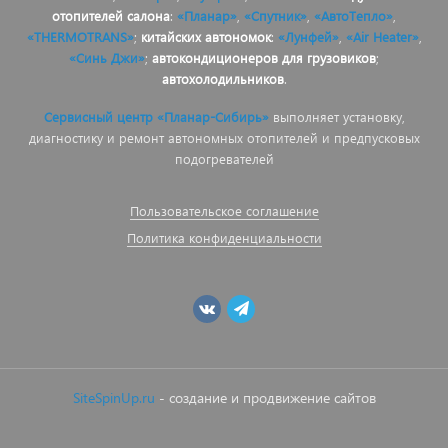
отопителей салона
:
«Планар»
,
«Спутник»
,
«АвтоТепло»
,
«THERMOTRANS»
;
китайских автономок
:
«Лунфей»
,
«Air Heater»
,
«Синь Джи»
;
автокондиционеров для грузовиков
;
автохолодильников
.
Сервисный центр «Планар-Сибирь»
выполняет установку,
диагностику и ремонт автономных отопителей и предпусковых
подогревателей
Пользовательское соглашение
Политика конфиденциальности
SiteSpinUp.ru
- создание и продвижение сайтов