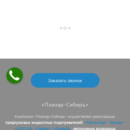
Рефрижераторы
Воздушные
Переносные
Компрессорные
Кондиционеры
Предпусковые
автономные
автономные
автохолодильники
для грузовиков
подогреватели
отопители
отопители
двигателя
Заказать звонок
«Планар-Сибирь»
Компания «Планар-Сибирь» осуществляет реализацию
предпусковых жидкостных подогревателей
:
«Теплостар»
,
«Бинар»
,
«14ТС-10»
,
«Северс»
,
«Лунфей»
;
автономных воздушных