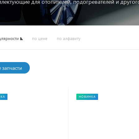
плектующие для отопителей, подогревателей и друго
улярности
по цене
по алфавиту
е запчасти
НКА
НОВИНКА