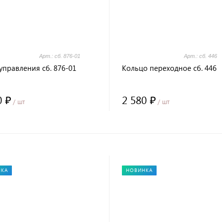
Арт.: сб. 876-01
Арт.: сб. 446
управления сб. 876-01
Кольцо переходное сб. 446
0 ₽
2 580 ₽
/ шт
/ шт
НКА
НОВИНКА