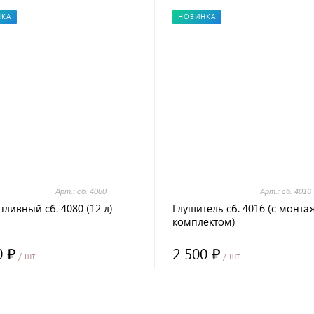
НКА
НОВИНКА
Арт.: сб. 4080
Арт.: сб. 4016
пливный сб. 4080 (12 л)
Глушитель сб. 4016 (с монт
комплектом)
0 ₽
2 500 ₽
/ шт
/ шт