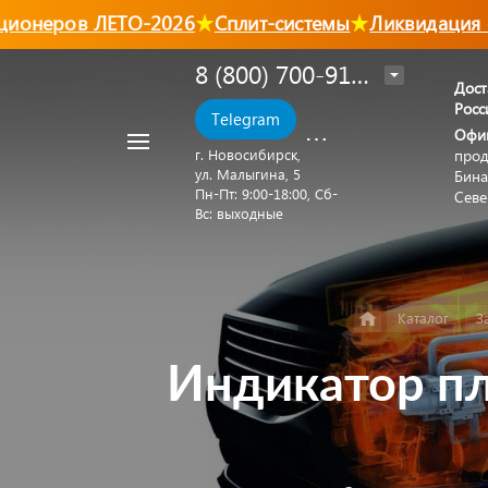
неров ЛЕТО-2026
Сплит-системы
Ликвидация сто
8 (800) 700-91-88
Дост
Росс
Например,
Telegram
MAX
Офи
Автономный
Найти
в каталоге
прод
отопитель
г. Новосибирск,
ул. Малыгина, 5
Бина
Пн‑Пт: 9:00‑18:00, Сб-
Севе
Вс: выходные
Каталог
З
Индикатор пл