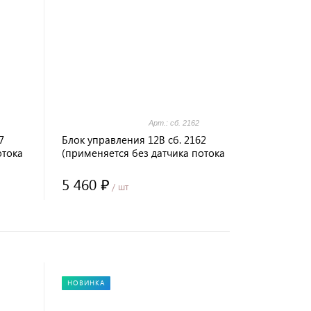
Арт.: сб. 2162
7
Блок управления 12В сб. 2162
отока
(применяется без датчика потока
воздуха)
5 460 ₽
/ шт
НОВИНКА