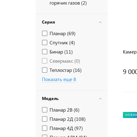
горячих газов (
2
)
Серия
Планар (
69
)
Спутник (
4
)
Бинар (
11
)
Камера
Севермакс (
0
)
Теплостар (
16
)
9 00
Показать еще 8
Модель
Планар 2В (
6
)
НОВИ
Планар 2Д (
108
)
Планар 4Д (
97
)