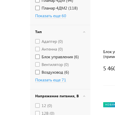
Планар 4ДМ (
94
)
Планар 4ДМ2 (
118
)
Показать еще 60
Тип
Адаптер (
0
)
Антенна (
0
)
Блок у
Блок управления (
6
)
(приме
воздух
Вентилятор (
0
)
5 46
Воздуховод (
6
)
Показать еще 71
Напряжение питания, В
12 (
0
)
НОВИ
12В (
0
)