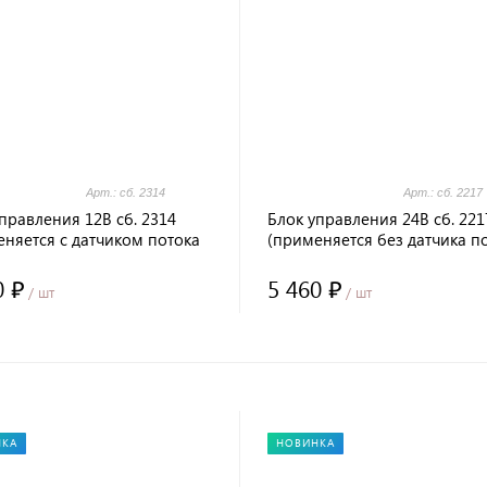
Арт.: сб. 2314
Арт.: сб. 2217
правления 12В сб. 2314
Блок управления 24В сб. 221
няется с датчиком потока
(применяется без датчика п
а)
воздуха)
0 ₽
5 460 ₽
/ шт
/ шт
НКА
НОВИНКА