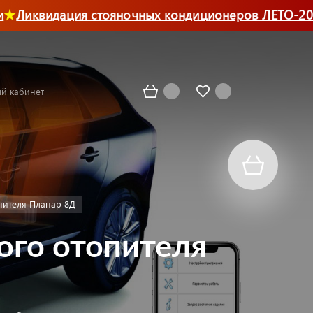
Ликвидация стояночных кондиционеров ЛЕТО-2026
й кабинет
пителя Планар 8Д
ого отопителя