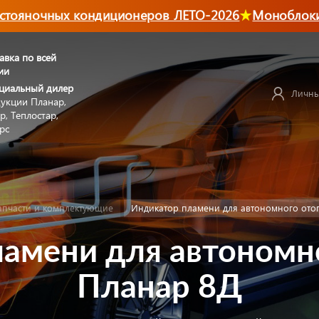
яночных кондиционеров ЛЕТО-2026
Моноблоки
авка по всей
ии
циальный дилер
Личны
укции Планар,
р, Теплостар,
рс
апчасти и комплектующие
Индикатор пламени для автономного ото
амени для автономн
Планар 8Д