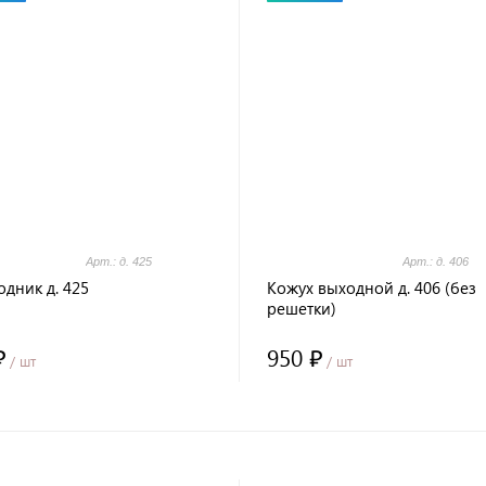
Арт.: д. 425
Арт.: д. 406
дник д. 425
Кожух выходной д. 406 (без
решетки)
₽
950 ₽
/ шт
/ шт