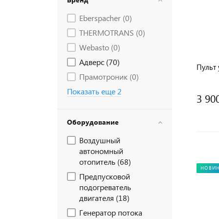
Eberspacher (
0
)
THERMOTRANS (
0
)
Webasto (
0
)
Адверс (
70
)
Пульт 
Прамотроник (
0
)
Показать еще 2
3 90
Оборудование
Воздушный
автономный
отопитель (
68
)
НОВИ
Предпусковой
подогреватель
двигателя (
18
)
Генератор потока