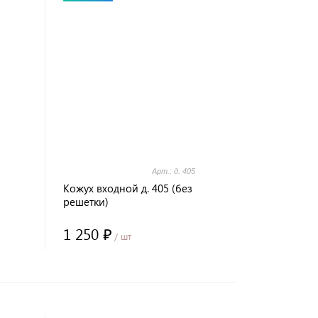
Арт.: д. 405
Кожух входной д. 405 (без
решетки)
1 250 ₽
/ шт