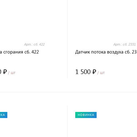
Арт.: сб. 422
Арт.: сб. 2331
 сгорания сб. 422
Датчик потока воздуха сб. 2
0 ₽
1 500 ₽
/ шт
/ шт
НКА
НОВИНКА