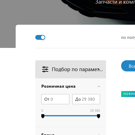
Запчасти и ком
по поп
Вс
Подбор по параметрам
Розничная цена
НОВИ
От
До
0
29 380
Бренд