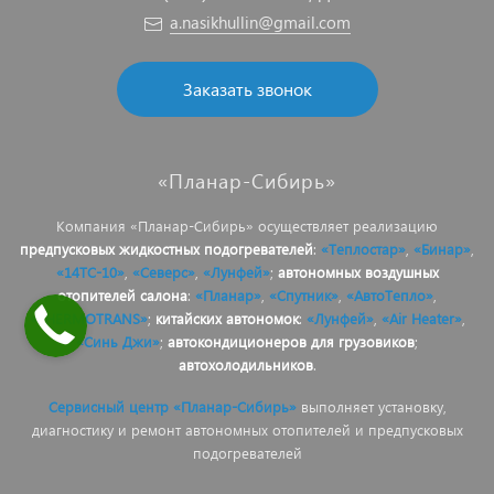
a.nasikhullin@gmail.com
Заказать звонок
«Планар-Сибирь»
Компания «Планар-Сибирь» осуществляет реализацию
предпусковых жидкостных подогревателей
:
«Теплостар»
,
«Бинар»
,
«14ТС-10»
,
«Северс»
,
«Лунфей»
;
автономных воздушных
отопителей салона
:
«Планар»
,
«Спутник»
,
«АвтоТепло»
,
«THERMOTRANS»
;
китайских автономок
:
«Лунфей»
,
«Air Heater»
,
«Синь Джи»
;
автокондиционеров для грузовиков
;
автохолодильников
.
Сервисный центр «Планар-Сибирь»
выполняет установку,
диагностику и ремонт автономных отопителей и предпусковых
подогревателей