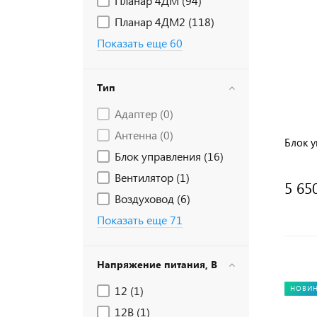
Планар 4ДМ (
94
)
Планар 4ДМ2 (
118
)
Показать еще 60
Тип
Адаптер (
0
)
Антенна (
0
)
Блок у
Блок управления (
16
)
Вентилятор (
1
)
5 65
Воздуховод (
6
)
Показать еще 71
Напряжение питания, В
12 (
1
)
НОВИ
12В (
1
)