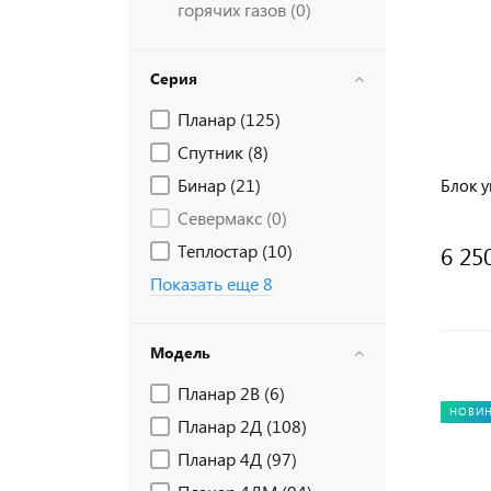
горячих газов (
0
)
Серия
Планар (
125
)
Спутник (
8
)
Бинар (
21
)
Блок у
Севермакс (
0
)
Теплостар (
10
)
6 25
Показать еще 8
Модель
Планар 2В (
6
)
НОВИ
Планар 2Д (
108
)
Планар 4Д (
97
)