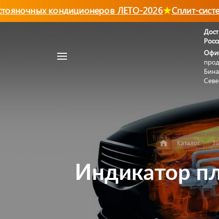
яночных кондиционеров ЛЕТО-2026
Сплит-системы
Дост
Росс
Например,
Офи
Автономный
прод
Найти
в каталоге
отопитель
Бина
Севе
Каталог
За
Индикатор пл