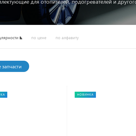
плектующие для отопителей, подогревателей и друго
улярности
по цене
по алфавиту
е запчасти
НКА
НОВИНКА