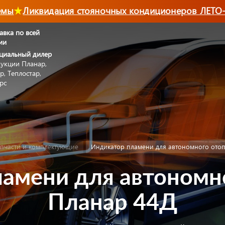
Ликвидация стояночных кондиционеров ЛЕТО-202
авка по всей
ии
циальный дилер
укции Планар,
р, Теплостар,
рс
пчасти и комплектующие
Индикатор пламени для автономного отоп
амени для автономн
Планар 44Д