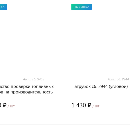
НКА
НОВИНКА
Арт.: сб. 3455
Арт.: сб. 2944
йство проверки топливных
Патрубок сб. 2944 (угловой)
ов на производительность
55 (УПТ-4)
0 ₽
1 430 ₽
/ шт
/ шт