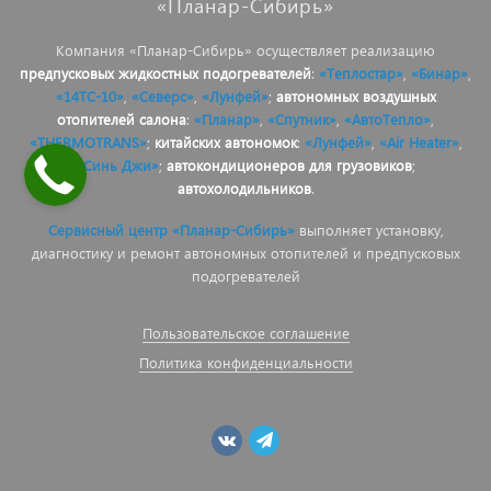
«Планар-Сибирь»
Компания «Планар-Сибирь» осуществляет реализацию
предпусковых жидкостных подогревателей
:
«Теплостар»
,
«Бинар»
,
«14ТС-10»
,
«Северс»
,
«Лунфей»
;
автономных воздушных
отопителей салона
:
«Планар»
,
«Спутник»
,
«АвтоТепло»
,
«THERMOTRANS»
;
китайских автономок
:
«Лунфей»
,
«Air Heater»
,
«Синь Джи»
;
автокондиционеров для грузовиков
;
автохолодильников
.
Сервисный центр «Планар-Сибирь»
выполняет установку,
диагностику и ремонт автономных отопителей и предпусковых
подогревателей
Пользовательское соглашение
Политика конфиденциальности