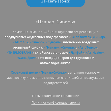
Заказать звонок
«Планар-Сибирь»
Компания «Планар-Сибирь» осуществляет реализацию
предпусковых жидкостных подогревателей
:
«Теплостар»
,
«Бинар»
,
«14ТС-10»
,
«Северс»
,
«Лунфей»
;
автономных воздушных
отопителей салона
:
«Планар»
,
«Спутник»
,
«АвтоТепло»
,
«THERMOTRANS»
;
китайских автономок
:
«Лунфей»
,
«Air Heater»
,
«Синь Джи»
;
автокондиционеров для грузовиков
;
автохолодильников
.
Сервисный центр «Планар-Сибирь»
выполняет установку,
диагностику и ремонт автономных отопителей и предпусковых
подогревателей
Пользовательское соглашение
Политика конфиденциальности