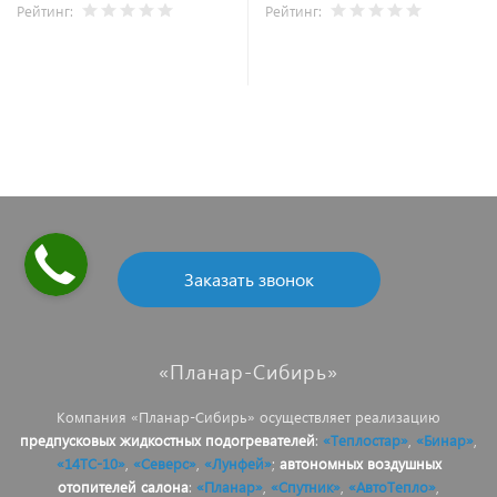
Рейтинг:
Рейтинг:
В корзину
В корзину
Заказать звонок
«Планар-Сибирь»
Компания «Планар-Сибирь» осуществляет реализацию
предпусковых жидкостных подогревателей
:
«Теплостар»
,
«Бинар»
,
«14ТС-10»
,
«Северс»
,
«Лунфей»
;
автономных воздушных
отопителей салона
:
«Планар»
,
«Спутник»
,
«АвтоТепло»
,