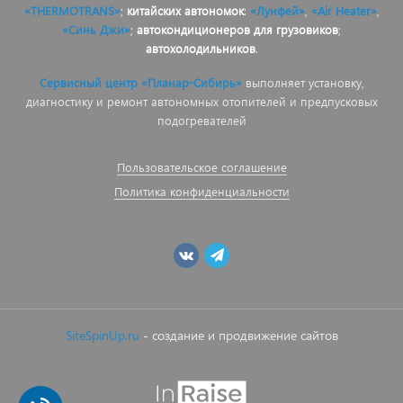
«THERMOTRANS»
;
китайских автономок
:
«Лунфей»
,
«Air Heater»
,
«Синь Джи»
;
автокондиционеров для грузовиков
;
автохолодильников
.
Сервисный центр «Планар-Сибирь»
выполняет установку,
диагностику и ремонт автономных отопителей и предпусковых
подогревателей
Пользовательское соглашение
Политика конфиденциальности
SiteSpinUp.ru
- создание и продвижение сайтов