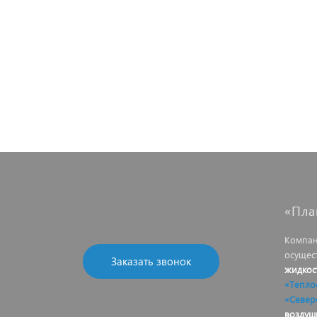
«Пла
Компан
осущес
Заказать звонок
жидкос
«Тепло
«Север
воздуш