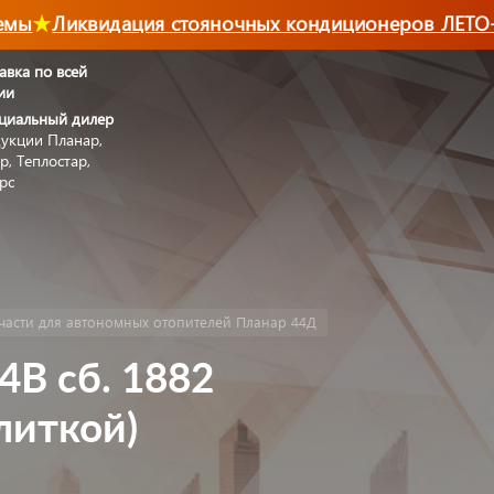
ы
Ликвидация стояночных кондиционеров ЛЕТО-2
авка по всей
ии
циальный дилер
укции Планар,
р, Теплостар,
рс
части для автономных отопителей Планар 44Д
4В сб. 1882
улиткой)