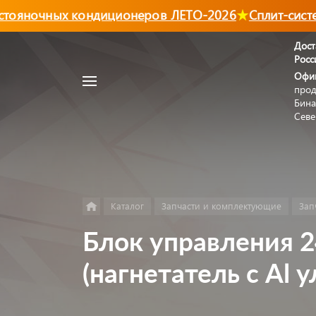
ояночных кондиционеров ЛЕТО-2026
Сплит-систем
Дост
Росс
Например,
Офи
Автономный
прод
Найти
в каталоге
отопитель
Бина
Севе
Каталог
Запчасти и комплектующие
Зап
Блок управления 2
(нагнетатель с Al 