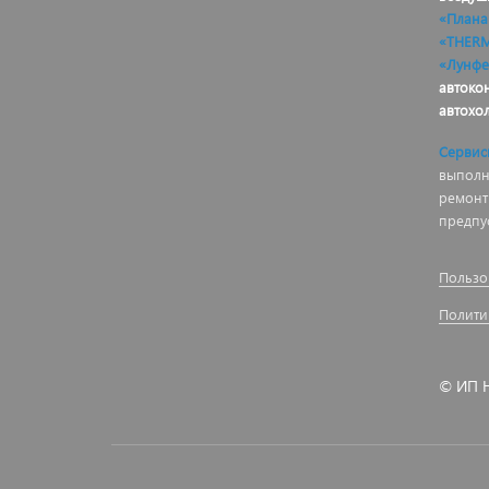
«Плана
«THER
«Лунфе
автоко
автохо
Сервис
выполня
ремонт
предпу
Пользо
Полити
© ИП Н