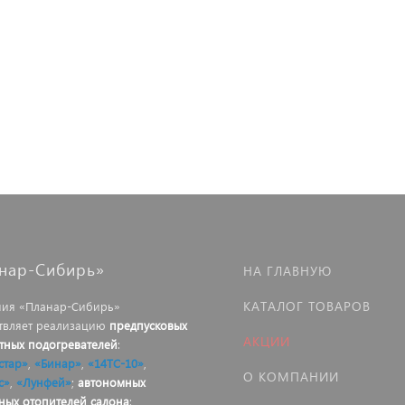
нар-Сибирь»
НА ГЛАВНУЮ
КАТАЛОГ ТОВАРОВ
ия «Планар-Сибирь»
твляет реализацию
предпусковых
АКЦИИ
тных подогревателей
:
стар»
,
«Бинар»
,
«14ТС-10»
,
О КОМПАНИИ
с»
,
«Лунфей»
;
автономных
ных отопителей салона
: