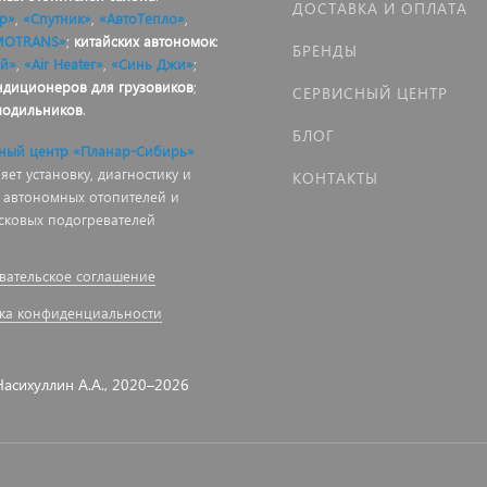
ДОСТАВКА И ОПЛАТА
р»
,
«Спутник»
,
«АвтоТепло»
,
MOTRANS»
;
китайских автономок
:
БРЕНДЫ
й»
,
«Air Heater»
,
«Синь Джи»
;
ндиционеров для грузовиков
;
СЕРВИСНЫЙ ЦЕНТР
лодильников
.
БЛОГ
ный центр «Планар-Сибирь»
ет установку, диагностику и
КОНТАКТЫ
 автономных отопителей и
сковых подогревателей
вательское соглашение
ка конфиденциальности
асихуллин А.А., 2020–2026