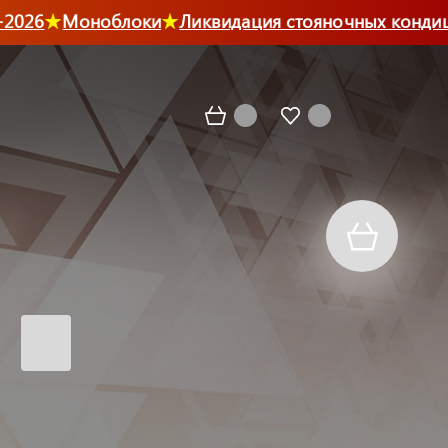
026
Моноблоки
Ликвидация стояночных кондици