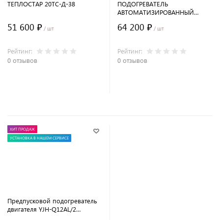
ТЕПЛОСТАР 20ТС-Д-38
ПОДОГРЕВАТЕЛЬ
АВТОМАТИЗИРОВАННЫЙ
ЖИДКОСТНЫЙ АПЖ-30Д-24-
51 600 ₽
64 200 ₽
GP-АВТ ДИЗЕЛЬНЫЙ
/ шт
/ шт
Рейтинг:
Рейтинг:
0 отзывов
0 отзывов
В корзину
В корзину
ХИТ ПРОДАЖ
УСТАНОВКА В НАШЕМ СЕРВИСЕ
Предпусковой подогреватель
двигателя YJH-Q12AL/2
(дизель), 24 В, 12 кВт