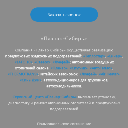
Заказать звонок
«Планар-Сибирь»
Компания «Планар-Сибирь» осуществляет реализацию
предпусковых жидкостных подогревателей
:
«Теплостар»
,
«Бинар»
,
«14ТС-10»
,
«Северс»
,
«Лунфей»
;
автономных воздушных
отопителей салона
:
«Планар»
,
«Спутник»
,
«АвтоТепло»
,
«THERMOTRANS»
;
китайских автономок
:
«Лунфей»
,
«Air Heater»
,
«Синь Джи»
;
автокондиционеров для грузовиков
;
автохолодильников
.
Сервисный центр «Планар-Сибирь»
выполняет установку,
диагностику и ремонт автономных отопителей и предпусковых
подогревателей
Пользовательское соглашение