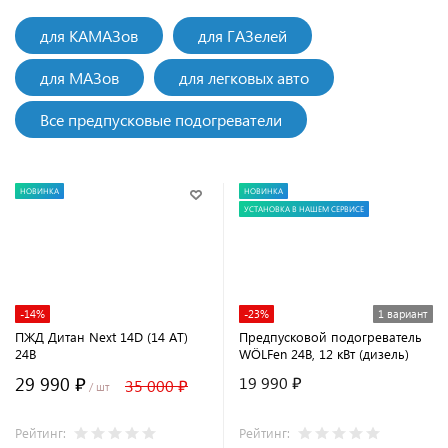
для КАМАЗов
для ГАЗелей
для МАЗов
для легковых авто
Все предпусковые подогреватели
НОВИНКА
НОВИНКА
УСТАНОВКА В НАШЕМ СЕРВИСЕ
-14%
-23%
1 вариант
ПЖД Дитан Next 14D (14 АТ)
Предпусковой подогреватель
24В
WÖLFen 24В, 12 кВт (дизель)
29 990 ₽
19 990 ₽
35 000 ₽
/ шт
Рейтинг:
Рейтинг: