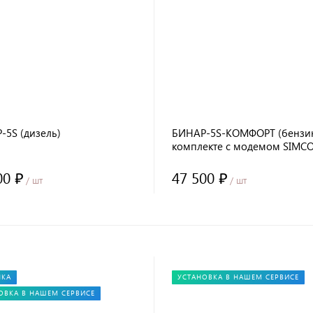
-5S (дизель)
БИНАР-5S-КОМФОРТ (бензин
комплекте с модемом SIMC
00 ₽
47 500 ₽
/ шт
/ шт
НКА
УСТАНОВКА В НАШЕМ СЕРВИСЕ
ОВКА В НАШЕМ СЕРВИСЕ