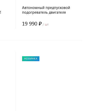
Автономный предпусковой
2
подогреватель двигателя
СЕВЕРМАКС 5000-4 MINI, 12V
бенз/дизель, с GSM
19 990 ₽
/ шт
НОВИНКА