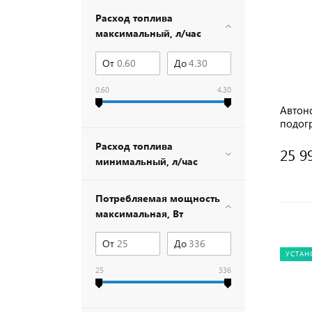
Расход топлива
максимальный, л/час
От
До
0.60
4.30
Автон
подог
СЕВЕР
Расход топлива
дизель
25 9
минимальный, л/час
Потребляемая мощность
максимальная, Вт
От
До
УСТАН
25
336