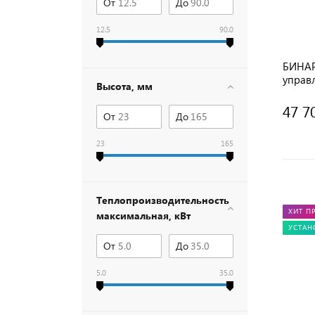
От
До
12.5
90.0
БИНАР
управ
Высота, мм
47 7
От
До
23
165
Теплопроизводительность
ХИТ П
максимальная, кВт
УСТАН
От
До
5.0
35.0