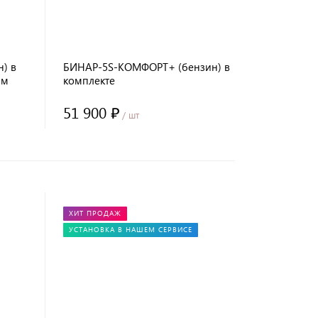
) в
БИНАР-5S-КОМФОРТ+ (бензин) в
ом
комплекте
модем+глушитель+пульт OLED
51 900 ₽
/ шт
ХИТ ПРОДАЖ
УСТАНОВКА В НАШЕМ СЕРВИСЕ