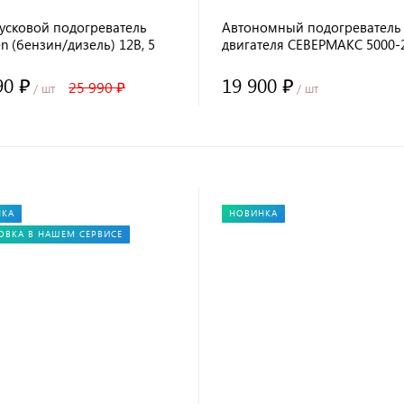
усковой подогреватель
Автономный подогреватель
 (бензин/дизель) 12В, 5
двигателя СЕВЕРМАКС 5000-
MINI (бензин/дизель) 12В, с
пультом ДУ
90 ₽
19 900 ₽
25 990 ₽
/ шт
/ шт
НКА
НОВИНКА
ОВКА В НАШЕМ СЕРВИСЕ