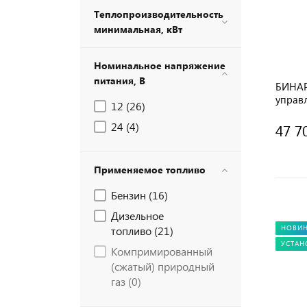
Теплопроизводительность
минимальная, кВт
Номинальное напряжение
питания, В
БИНАР-
управ
12 (
26
)
24 (
4
)
47 7
Применяемое топливо
Бензин (
16
)
Дизельное
топливо (
21
)
НОВИ
УСТАН
Компримированный
(сжатый) природный
газ (
0
)