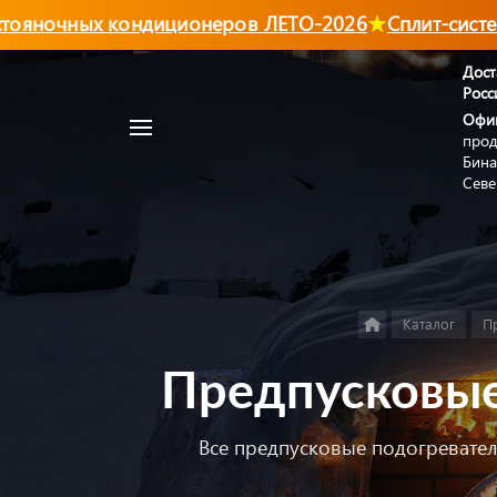
ночных кондиционеров ЛЕТО-2026
Сплит-системы
Дост
Росс
Например,
Офи
Автономный
прод
Найти
в каталоге
отопитель
Бина
Севе
Каталог
П
Предпусковые
Все предпусковые подогреватели