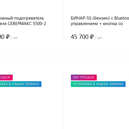
омный подогреватель
БИНАР-5S (бензин) с Bluetoo
теля СЕВЕРМАКС 5500-2
управлением + кнопка со
н/дизель) 12В, с пультом
световой индикацией
90 ₽
45 700 ₽
/ шт
/ шт
РОДАЖ
ХИТ ПРОДАЖ
ОВКА В НАШЕМ СЕРВИСЕ
УСТАНОВКА В НАШЕМ СЕРВИСЕ