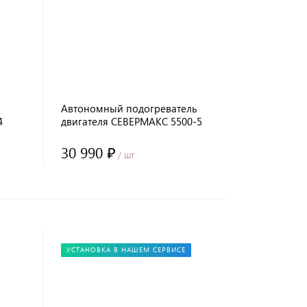
Автономный подогреватель
4
двигателя СЕВЕРМАКС 5500-5
(бензин/дизель) 12В, с GSM
управлением, с пультом ДУ
30 990 ₽
/ шт
УСТАНОВКА В НАШЕМ СЕРВИСЕ