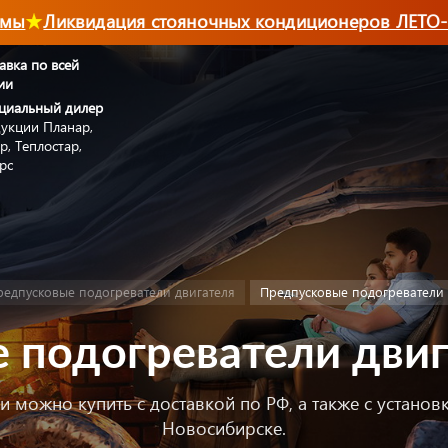
Ликвидация стояночных кондиционеров ЛЕТО-202
авка по всей
ии
циальный дилер
укции Планар,
р, Теплостар,
рс
редпусковые подогреватели двигателя
Предпусковые подогреватели 
 подогреватели двиг
 можно купить с доставкой по РФ, а также с устано
Новосибирске.