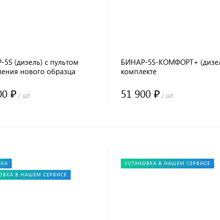
5S (дизель) с пультом
БИНАР-5S-КОМФОРТ+ (дизел
ления нового образца
комплекте
модем+глушитель+пульт OL
00 ₽
51 900 ₽
/ шт
/ шт
НКА
УСТАНОВКА В НАШЕМ СЕРВИСЕ
ОВКА В НАШЕМ СЕРВИСЕ