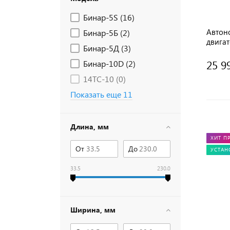
Бинар-5S (
16
)
Автон
Бинар-5Б (
2
)
двига
Бинар-5Д (
3
)
(бензи
ДУ
25 9
Бинар-10D (
2
)
14ТС-10 (
0
)
Показать еще 11
Длина, мм
ХИТ П
От
До
УСТАН
33.5
230.0
Ширина, мм