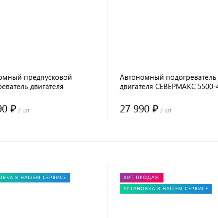
омный предпусковой
Автономный подогреватель
реватель двигателя
двигателя СЕВЕРМАКС 5500-
МАКС 5500-1, 12V бензин/
(бензин/дизель) 12В, с GSM
, с пультом
управлением
90 ₽
27 990 ₽
/ шт
/ шт
ОВКА В НАШЕМ СЕРВИСЕ
ХИТ ПРОДАЖ
УСТАНОВКА В НАШЕМ СЕРВИСЕ