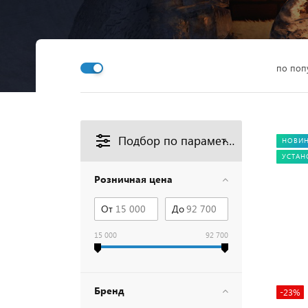
по поп
Подбор по параметрам
НОВИ
УСТАН
Розничная цена
От
До
15 000
92 700
Бренд
-23%