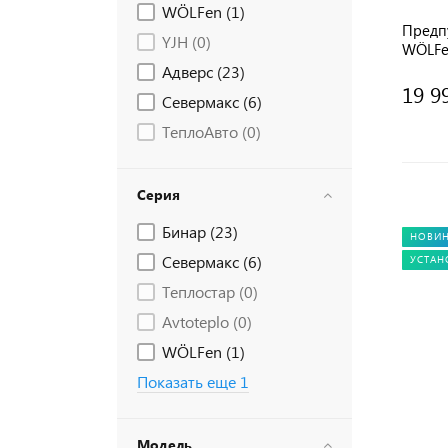
WÖLFen (
1
)
Предп
YJH (
0
)
WÖLFen
кВт
Адверс (
23
)
19 9
Севермакс (
6
)
ТеплоАвто (
0
)
Серия
Бинар (
23
)
НОВИ
Севермакс (
6
)
УСТАН
Теплостар (
0
)
Avtoteplo (
0
)
WÖLFen (
1
)
Показать еще 1
Модель