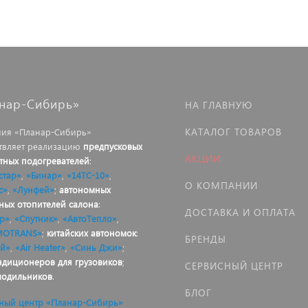
нар-Сибирь»
НА ГЛАВНУЮ
КАТАЛОГ ТОВАРОВ
ия «Планар-Сибирь»
твляет реализацию
предпусковых
АКЦИИ
тных подогревателей
:
стар»
,
«Бинар»
,
«14ТС-10»
,
О КОМПАНИИ
с»
,
«Лунфей»
;
автономных
ных отопителей салона
:
ДОСТАВКА И ОПЛАТА
р»
,
«Спутник»
,
«АвтоТепло»
,
MOTRANS»
;
китайских автономок
:
БРЕНДЫ
й»
,
«Air Heater»
,
«Синь Джи»
;
ндиционеров для грузовиков
;
СЕРВИСНЫЙ ЦЕНТР
лодильников
.
БЛОГ
ный центр «Планар-Сибирь»