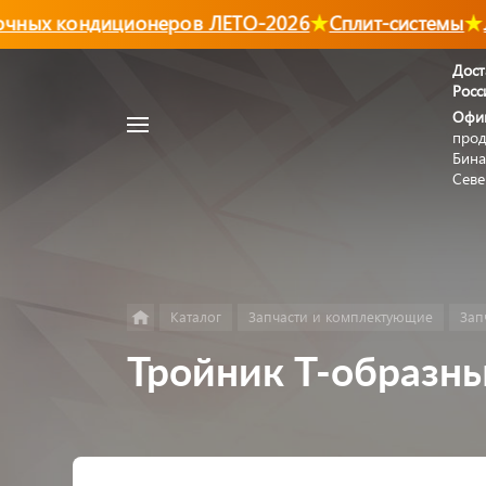
ных кондиционеров ЛЕТО-2026
Сплит-системы
Ли
Дост
Росс
Например,
Офи
Автономный
прод
Найти
в каталоге
отопитель
Бина
Севе
Каталог
Запчасти и комплектующие
Зап
Тройник Т-образны