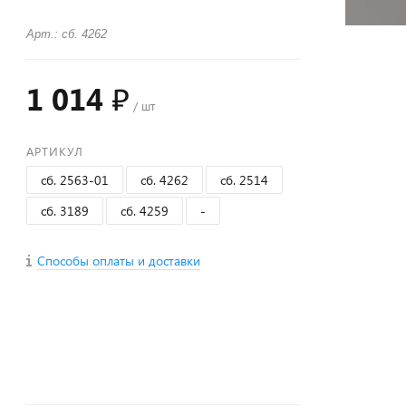
Арт.: сб. 4262
1 014 ₽
/ шт
АРТИКУЛ
сб. 2563-01
сб. 4262
сб. 2514
сб. 3189
сб. 4259
-
Способы оплаты и доставки
+
−