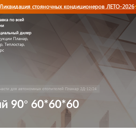
квидация стояночных кондиционеров ЛЕТО-2026
авка по всей
ии
циальный дилер
укции Планар,
р, Теплостар,
рс
части для автономных отопителей Планар 2Д-12/24
й 90° 60*60*60