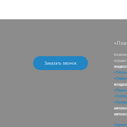
«Пла
Компан
осущес
Заказать звонок
жидкос
«Тепло
«Север
воздуш
«Плана
«THER
«Лунфе
автоко
автохо
Сервис