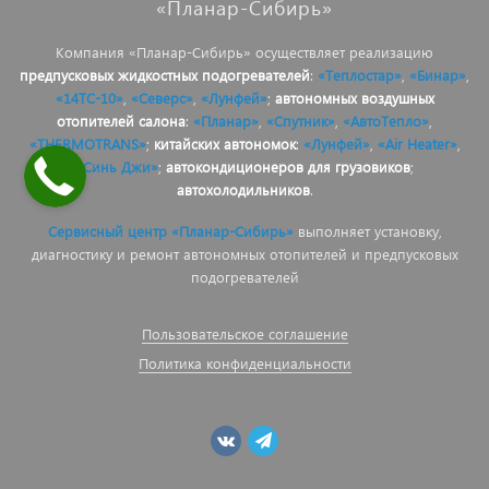
«Планар-Сибирь»
Компания «Планар-Сибирь» осуществляет реализацию
предпусковых жидкостных подогревателей
:
«Теплостар»
,
«Бинар»
,
«14ТС-10»
,
«Северс»
,
«Лунфей»
;
автономных воздушных
отопителей салона
:
«Планар»
,
«Спутник»
,
«АвтоТепло»
,
«THERMOTRANS»
;
китайских автономок
:
«Лунфей»
,
«Air Heater»
,
«Синь Джи»
;
автокондиционеров для грузовиков
;
автохолодильников
.
Сервисный центр «Планар-Сибирь»
выполняет установку,
диагностику и ремонт автономных отопителей и предпусковых
подогревателей
Пользовательское соглашение
Политика конфиденциальности