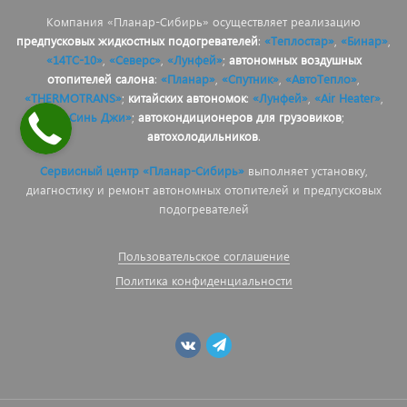
Компания «Планар-Сибирь» осуществляет реализацию
предпусковых жидкостных подогревателей
:
«Теплостар»
,
«Бинар»
,
«14ТС-10»
,
«Северс»
,
«Лунфей»
;
автономных воздушных
отопителей салона
:
«Планар»
,
«Спутник»
,
«АвтоТепло»
,
«THERMOTRANS»
;
китайских автономок
:
«Лунфей»
,
«Air Heater»
,
«Синь Джи»
;
автокондиционеров для грузовиков
;
автохолодильников
.
Сервисный центр «Планар-Сибирь»
выполняет установку,
диагностику и ремонт автономных отопителей и предпусковых
подогревателей
Пользовательское соглашение
Политика конфиденциальности