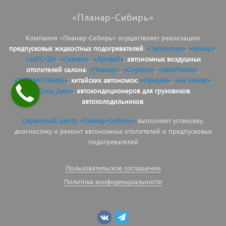
«Планар-Сибирь»
Компания «Планар-Сибирь» осуществляет реализацию
предпусковых жидкостных подогревателей
:
«Теплостар»
,
«Бинар»
,
«14ТС-10»
,
«Северс»
,
«Лунфей»
;
автономных воздушных
отопителей салона
:
«Планар»
,
«Спутник»
,
«АвтоТепло»
,
«THERMOTRANS»
;
китайских автономок
:
«Лунфей»
,
«Air Heater»
,
«Синь Джи»
;
автокондиционеров для грузовиков
;
автохолодильников
.
Сервисный центр «Планар-Сибирь»
выполняет установку,
диагностику и ремонт автономных отопителей и предпусковых
подогревателей
Пользовательское соглашение
Политика конфиденциальности