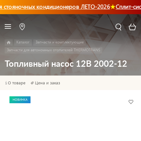
 стояночных кондиционеров ЛЕТО-2026
Сплит-сис
Каталог
Запчасти и комплектующие
Запчасти для автономных отопителей THERMOTRANS
Топливный насос 12В 2002-12
О товаре
Цена и заказ
НОВИНКА