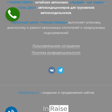
«THERMOTRANS»
;
китайских автономок
:
«Лунфей»
,
«Air Heater»
,
«Синь Джи»
;
автокондиционеров для грузовиков
;
автохолодильников
.
Сервисный центр «Планар-Сибирь»
выполняет установку,
диагностику и ремонт автономных отопителей и предпусковых
подогревателей
Пользовательское соглашение
Политика конфиденциальности
SiteSpinUp.ru
- создание и продвижение сайтов