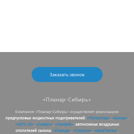
Заказать звонок
«Планар-Сибирь»
Компания «Планар-Сибирь» осуществляет реализацию
предпусковых жидкостных подогревателей
:
«Теплостар»
,
«Бинар»
,
«14ТС-10»
,
«Северс»
,
«Лунфей»
;
автономных воздушных
отопителей салона
:
«Планар»
,
«Спутник»
,
«АвтоТепло»
,