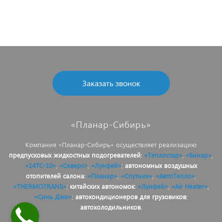
Заказать звонок
«Планар-Сибирь»
Компания «Планар-Сибирь» осуществляет реализацию
предпусковых жидкостных подогревателей
:
«Теплостар»
,
«Бинар»
,
«14ТС-10»
,
«Северс»
,
«Лунфей»
;
автономных воздушных
отопителей салона
:
«Планар»
,
«Спутник»
,
«АвтоТепло»
,
«THERMOTRANS»
;
китайских автономок
:
«Лунфей»
,
«Air Heater»
,
«Синь Джи»
;
автокондиционеров для грузовиков
;
автохолодильников
.