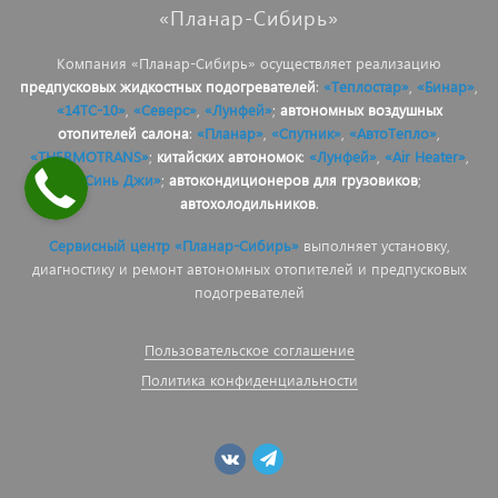
«Планар-Сибирь»
Компания «Планар-Сибирь» осуществляет реализацию
предпусковых жидкостных подогревателей
:
«Теплостар»
,
«Бинар»
,
«14ТС-10»
,
«Северс»
,
«Лунфей»
;
автономных воздушных
отопителей салона
:
«Планар»
,
«Спутник»
,
«АвтоТепло»
,
«THERMOTRANS»
;
китайских автономок
:
«Лунфей»
,
«Air Heater»
,
«Синь Джи»
;
автокондиционеров для грузовиков
;
автохолодильников
.
Сервисный центр «Планар-Сибирь»
выполняет установку,
диагностику и ремонт автономных отопителей и предпусковых
подогревателей
Пользовательское соглашение
Политика конфиденциальности