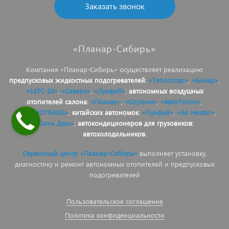
Заказать звонок
«Планар-Сибирь»
Компания «Планар-Сибирь» осуществляет реализацию
предпусковых жидкостных подогревателей
:
«Теплостар»
,
«Бинар»
,
«14ТС-10»
,
«Северс»
,
«Лунфей»
;
автономных воздушных
отопителей салона
:
«Планар»
,
«Спутник»
,
«АвтоТепло»
,
«THERMOTRANS»
;
китайских автономок
:
«Лунфей»
,
«Air Heater»
,
«Синь Джи»
;
автокондиционеров для грузовиков
;
автохолодильников
.
Сервисный центр «Планар-Сибирь»
выполняет установку,
диагностику и ремонт автономных отопителей и предпусковых
подогревателей
Пользовательское соглашение
Политика конфиденциальности