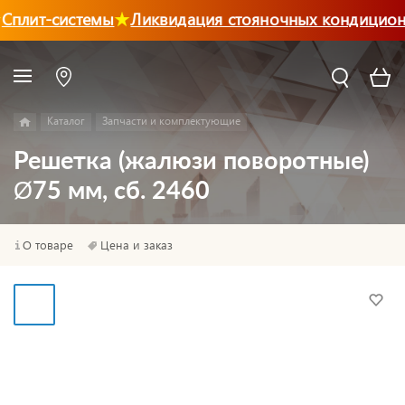
Сплит-системы
Ликвидация стояночных кондицион
Каталог
Запчасти и комплектующие
Решетка (жалюзи поворотные)
Ø75 мм, сб. 2460
О товаре
Цена и заказ