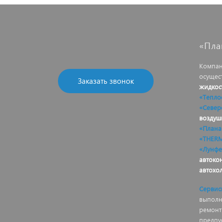
«Пла
Компан
осущес
Заказать звонок
жидкос
«Тепло
«Север
воздуш
«Плана
«THER
«Лунфе
автоко
автохо
Сервис
выполня
ремонт
предпу