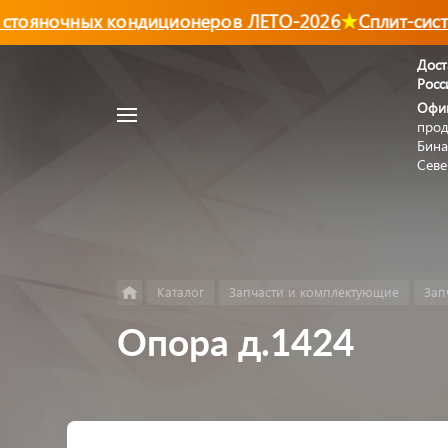
тояночных кондиционеров ЛЕТО-2026
Сплит-систе
Дост
Росс
Например,
Офи
Автономный
прод
Найти
в каталоге
отопитель
Бина
Севе
Каталог
Запчасти и комплектующие
Зап
Опора д.1424