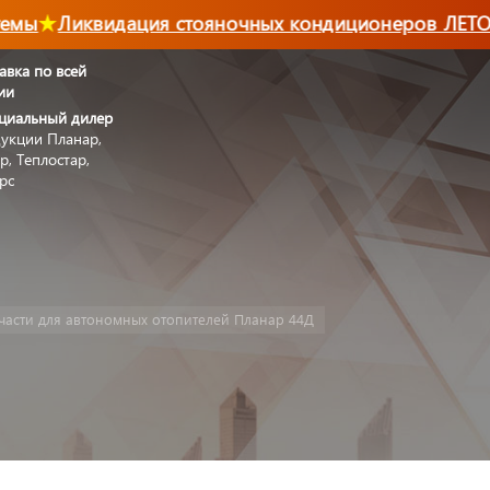
мы
Ликвидация стояночных кондиционеров ЛЕТО-2
авка по всей
ии
циальный дилер
укции Планар,
р, Теплостар,
рс
части для автономных отопителей Планар 44Д