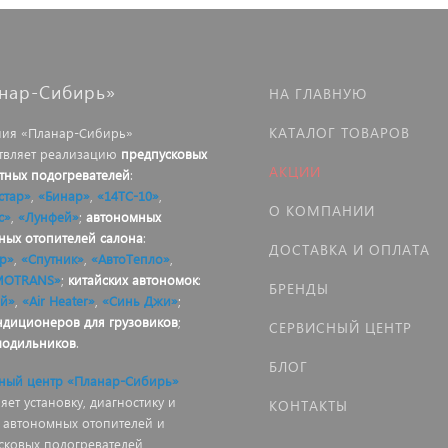
нар-Сибирь»
НА ГЛАВНУЮ
КАТАЛОГ ТОВАРОВ
ия «Планар-Сибирь»
твляет реализацию
предпусковых
АКЦИИ
тных подогревателей
:
стар»
,
«Бинар»
,
«14ТС-10»
,
О КОМПАНИИ
с»
,
«Лунфей»
;
автономных
ных отопителей салона
:
ДОСТАВКА И ОПЛАТА
р»
,
«Спутник»
,
«АвтоТепло»
,
MOTRANS»
;
китайских автономок
:
БРЕНДЫ
й»
,
«Air Heater»
,
«Синь Джи»
;
ндиционеров для грузовиков
;
СЕРВИСНЫЙ ЦЕНТР
лодильников
.
БЛОГ
ный центр «Планар-Сибирь»
ет установку, диагностику и
КОНТАКТЫ
 автономных отопителей и
сковых подогревателей