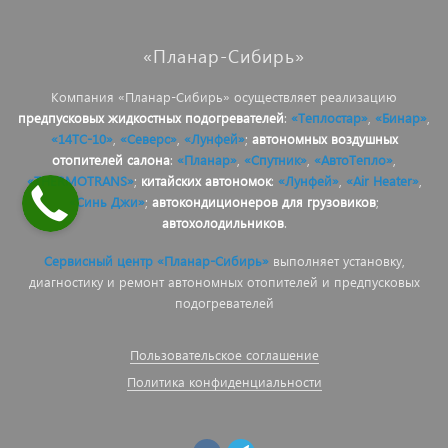
«Планар-Сибирь»
Компания «Планар-Сибирь» осуществляет реализацию
предпусковых жидкостных подогревателей
:
«Теплостар»
,
«Бинар»
,
«14ТС-10»
,
«Северс»
,
«Лунфей»
;
автономных воздушных
отопителей салона
:
«Планар»
,
«Спутник»
,
«АвтоТепло»
,
«THERMOTRANS»
;
китайских автономок
:
«Лунфей»
,
«Air Heater»
,
«Синь Джи»
;
автокондиционеров для грузовиков
;
автохолодильников
.
Сервисный центр «Планар-Сибирь»
выполняет установку,
диагностику и ремонт автономных отопителей и предпусковых
подогревателей
Пользовательское соглашение
Политика конфиденциальности