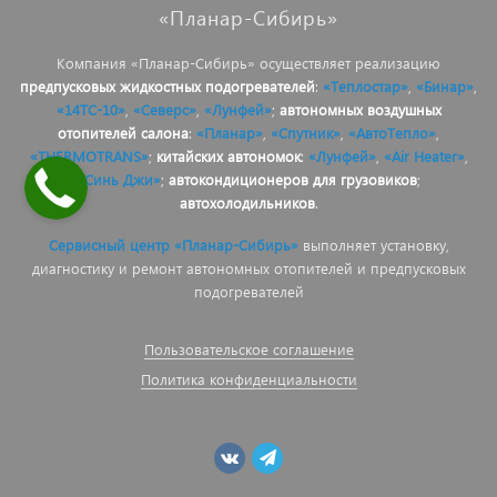
«Планар-Сибирь»
Компания «Планар-Сибирь» осуществляет реализацию
предпусковых жидкостных подогревателей
:
«Теплостар»
,
«Бинар»
,
«14ТС-10»
,
«Северс»
,
«Лунфей»
;
автономных воздушных
отопителей салона
:
«Планар»
,
«Спутник»
,
«АвтоТепло»
,
«THERMOTRANS»
;
китайских автономок
:
«Лунфей»
,
«Air Heater»
,
«Синь Джи»
;
автокондиционеров для грузовиков
;
автохолодильников
.
Сервисный центр «Планар-Сибирь»
выполняет установку,
диагностику и ремонт автономных отопителей и предпусковых
подогревателей
Пользовательское соглашение
Политика конфиденциальности