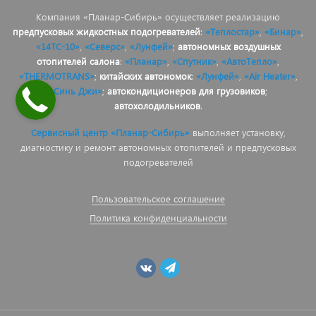
Компания «Планар-Сибирь» осуществляет реализацию
предпусковых жидкостных подогревателей
:
«Теплостар»
,
«Бинар»
,
«14ТС-10»
,
«Северс»
,
«Лунфей»
;
автономных воздушных
отопителей салона
:
«Планар»
,
«Спутник»
,
«АвтоТепло»
,
«THERMOTRANS»
;
китайских автономок
:
«Лунфей»
,
«Air Heater»
,
«Синь Джи»
;
автокондиционеров для грузовиков
;
автохолодильников
.
Сервисный центр «Планар-Сибирь»
выполняет установку,
диагностику и ремонт автономных отопителей и предпусковых
подогревателей
Пользовательское соглашение
Политика конфиденциальности