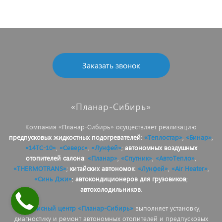
Заказать звонок
«Планар-Сибирь»
Компания «Планар-Сибирь» осуществляет реализацию
предпусковых жидкостных подогревателей
:
«Теплостар»
,
«Бинар»
,
«14ТС-10»
,
«Северс»
,
«Лунфей»
;
автономных воздушных
отопителей салона
:
«Планар»
,
«Спутник»
,
«АвтоТепло»
,
«THERMOTRANS»
;
китайских автономок
:
«Лунфей»
,
«Air Heater»
,
«Синь Джи»
;
автокондиционеров для грузовиков
;
автохолодильников
.
Сервисный центр «Планар-Сибирь»
выполняет установку,
диагностику и ремонт автономных отопителей и предпусковых