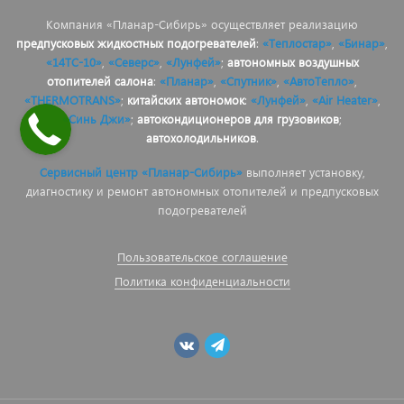
Компания «Планар-Сибирь» осуществляет реализацию
предпусковых жидкостных подогревателей
:
«Теплостар»
,
«Бинар»
,
«14ТС-10»
,
«Северс»
,
«Лунфей»
;
автономных воздушных
отопителей салона
:
«Планар»
,
«Спутник»
,
«АвтоТепло»
,
«THERMOTRANS»
;
китайских автономок
:
«Лунфей»
,
«Air Heater»
,
«Синь Джи»
;
автокондиционеров для грузовиков
;
автохолодильников
.
Сервисный центр «Планар-Сибирь»
выполняет установку,
диагностику и ремонт автономных отопителей и предпусковых
подогревателей
Пользовательское соглашение
Политика конфиденциальности