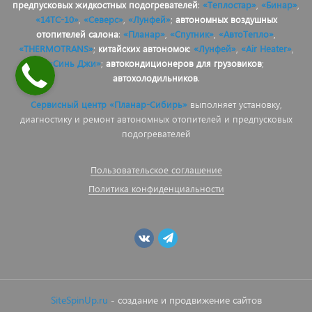
предпусковых жидкостных подогревателей
:
«Теплостар»
,
«Бинар»
,
«14ТС-10»
,
«Северс»
,
«Лунфей»
;
автономных воздушных
отопителей салона
:
«Планар»
,
«Спутник»
,
«АвтоТепло»
,
«THERMOTRANS»
;
китайских автономок
:
«Лунфей»
,
«Air Heater»
,
«Синь Джи»
;
автокондиционеров для грузовиков
;
автохолодильников
.
Сервисный центр «Планар-Сибирь»
выполняет установку,
диагностику и ремонт автономных отопителей и предпусковых
подогревателей
Пользовательское соглашение
Политика конфиденциальности
SiteSpinUp.ru
- создание и продвижение сайтов