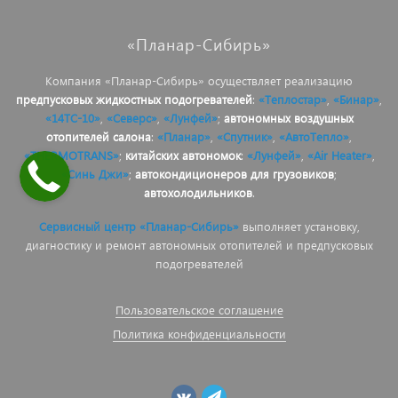
«Планар-Сибирь»
Компания «Планар-Сибирь» осуществляет реализацию
предпусковых жидкостных подогревателей
:
«Теплостар»
,
«Бинар»
,
«14ТС-10»
,
«Северс»
,
«Лунфей»
;
автономных воздушных
отопителей салона
:
«Планар»
,
«Спутник»
,
«АвтоТепло»
,
«THERMOTRANS»
;
китайских автономок
:
«Лунфей»
,
«Air Heater»
,
«Синь Джи»
;
автокондиционеров для грузовиков
;
автохолодильников
.
Сервисный центр «Планар-Сибирь»
выполняет установку,
диагностику и ремонт автономных отопителей и предпусковых
подогревателей
Пользовательское соглашение
Политика конфиденциальности