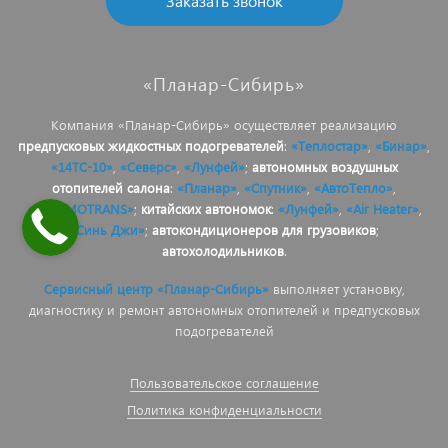
Заказать звонок
«Планар-Сибирь»
Компания «Планар-Сибирь» осуществляет реализацию
предпусковых жидкостных подогревателей
:
«Теплостар»
,
«Бинар»
,
«14ТС-10»
,
«Северс»
,
«Лунфей»
;
автономных воздушных
отопителей салона
:
«Планар»
,
«Спутник»
,
«АвтоТепло»
,
«THERMOTRANS»
;
китайских автономок
:
«Лунфей»
,
«Air Heater»
,
«Синь Джи»
;
автокондиционеров для грузовиков
;
автохолодильников
.
Сервисный центр «Планар-Сибирь»
выполняет установку,
диагностику и ремонт автономных отопителей и предпусковых
подогревателей
Пользовательское соглашение
Политика конфиденциальности