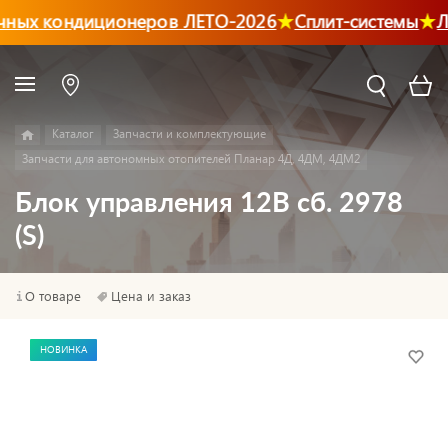
чных кондиционеров ЛЕТО-2026
Сплит-системы
Л
Каталог
Запчасти и комплектующие
Запчасти для автономных отопителей Планар 4Д, 4ДМ, 4ДМ2
Блок управления 12В сб. 2978
(S)
О товаре
Цена и заказ
НОВИНКА