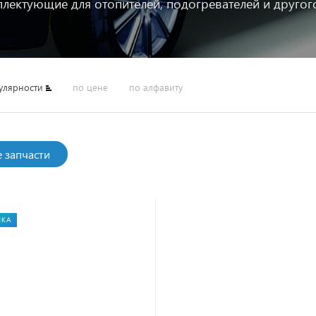
плектующие для отопителей, подогревателей и друго
улярности
по цене
по алфавиту
е запчасти
НКА