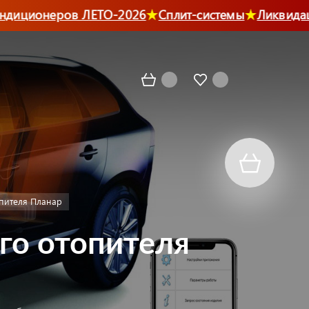
иционеров ЛЕТО-2026
Сплит-системы
Ликвидация
пителя Планар
го отопителя