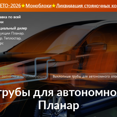
О-2026
Моноблоки
Ликвидация стояночных конд
авка по всей
ии
циальный дилер
укции Планар,
р, Теплостар,
рс
Запчасти и комплектующие
Выхлопные трубы для автономного ото
рубы для автономно
Планар