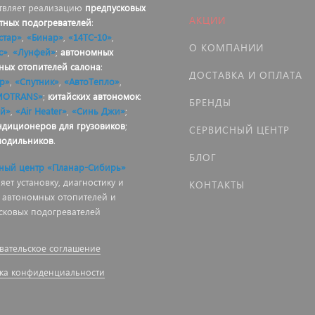
твляет реализацию
предпусковых
АКЦИИ
тных подогревателей
:
стар»
,
«Бинар»
,
«14ТС-10»
,
О КОМПАНИИ
с»
,
«Лунфей»
;
автономных
ных отопителей салона
:
ДОСТАВКА И ОПЛАТА
р»
,
«Спутник»
,
«АвтоТепло»
,
MOTRANS»
;
китайских автономок
:
БРЕНДЫ
й»
,
«Air Heater»
,
«Синь Джи»
;
ндиционеров для грузовиков
;
СЕРВИСНЫЙ ЦЕНТР
лодильников
.
БЛОГ
ный центр «Планар-Сибирь»
ет установку, диагностику и
КОНТАКТЫ
 автономных отопителей и
сковых подогревателей
вательское соглашение
ка конфиденциальности