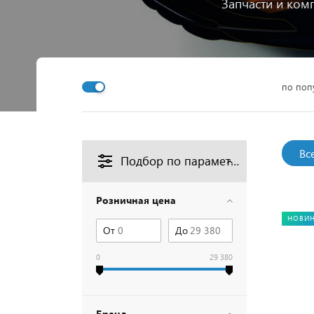
Запчасти и ком
по поп
Вс
Подбор по параметрам
Розничная цена
НОВИ
От
До
0
29 380
Бренд