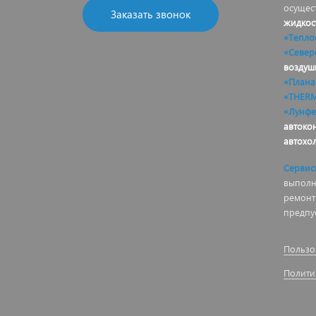
осущес
Заказать звонок
жидкос
«Тепло
«Север
воздуш
«Плана
«THER
«Лунфе
автоко
автохо
Сервис
выполня
ремонт
предпу
Пользо
Полити