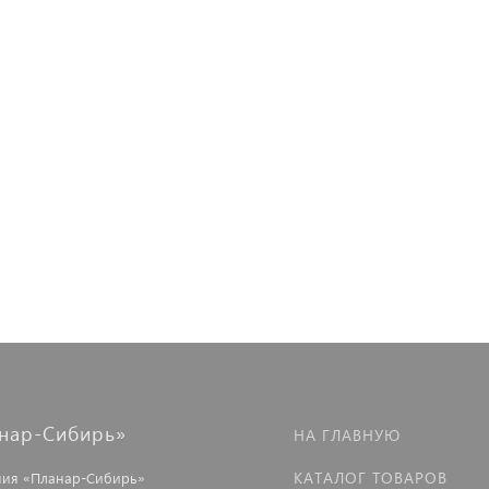
нар-Сибирь»
НА ГЛАВНУЮ
КАТАЛОГ ТОВАРОВ
ия «Планар-Сибирь»