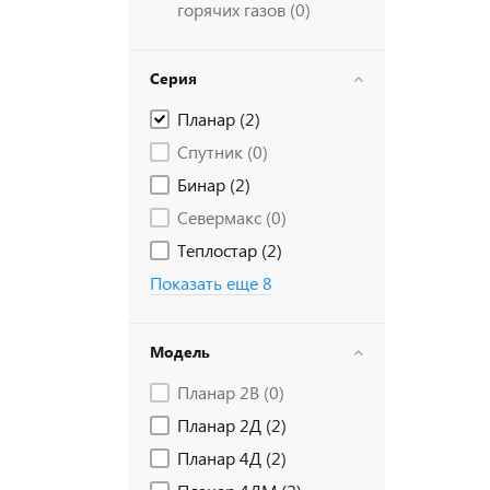
горячих газов (
0
)
Серия
Планар (
2
)
Спутник (
0
)
Бинар (
2
)
Севермакс (
0
)
Теплостар (
2
)
Показать еще 8
Модель
Планар 2В (
0
)
Планар 2Д (
2
)
Планар 4Д (
2
)