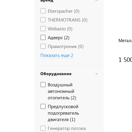
Eberspacher (
0
)
THERMOTRANS (
0
)
Webasto (
0
)
Адверс (
2
)
Металл
Прамотроник (
0
)
Показать еще 2
1 50
Оборудование
Воздушный
автономный
отопитель (
2
)
Предпусковой
подогреватель
двигателя (
1
)
Генератор потока