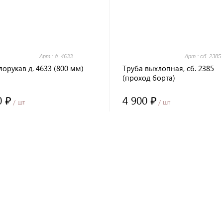
Арт.: д. 4633
Арт.: сб. 2385
орукав д. 4633 (800 мм)
Труба выхлопная, сб. 2385
(проход борта)
0 ₽
4 900 ₽
/ шт
/ шт